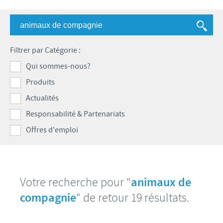
Bovins-Ovins-Caprins
Notre mission
Porcs
Importance de la responsabilité
ACTUALITÉS
Nos valeurs
Volailles
Contributions
Filtrer par Catégorie :
Recherche et développement
Actualités internationales
OFFRES D'EMPLOI
Programmes de soutien
Qui sommes-nous?
Production
Actualités au sein du Benelux
Produits
Partenariats commerciaux et scientifiques
Offres d'emploi internationales
CONTACT
Actualités
Offres d'emploi au sein du Benelux
Responsabilité & Partenariats
Offres d'emploi
Votre recherche pour "
animaux de
compagnie
" de retour 19 résultats.