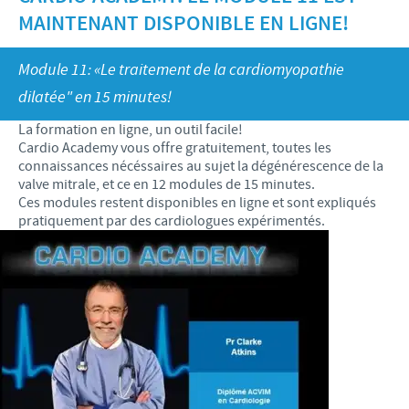
Bovins-Ovins-Caprins
MAINTENANT DISPONIBLE EN LIGNE!
Notre mission
Porcs
Importance de la responsabilité
ACTUALITÉS
Nos valeurs
Module 11: «Le traitement de la cardiomyopathie
Volailles
Contributions
Recherche et développement
dilatée" en 15 minutes!
Actualités internationales
OFFRES D'EMPLOI
Programmes de soutien
La formation en ligne, un outil facile!
Production
Actualités au sein du Benelux
Cardio Academy vous offre gratuitement, toutes les
Partenariats commerciaux et scientifiques
Offres d'emploi internationales
CONTACT
connaissances nécéssaires au sujet la dégénérescence de la
valve mitrale, et ce en 12 modules de 15 minutes.
Offres d'emploi au sein du Benelux
Ces modules restent disponibles en ligne et sont expliqués
pratiquement par des cardiologues expérimentés.