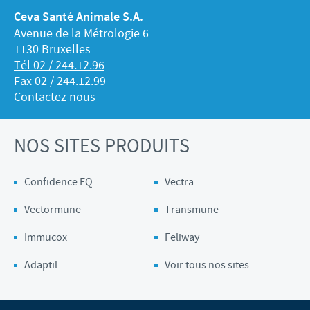
Ceva Santé Animale S.A.
Avenue de la Métrologie 6
1130 Bruxelles
Tél 02 / 244.12.96
Fax 02 / 244.12.99
Contactez nous
NOS SITES PRODUITS
Confidence EQ
Vectra
Vectormune
Transmune
Immucox
Feliway
Adaptil
Voir tous nos sites