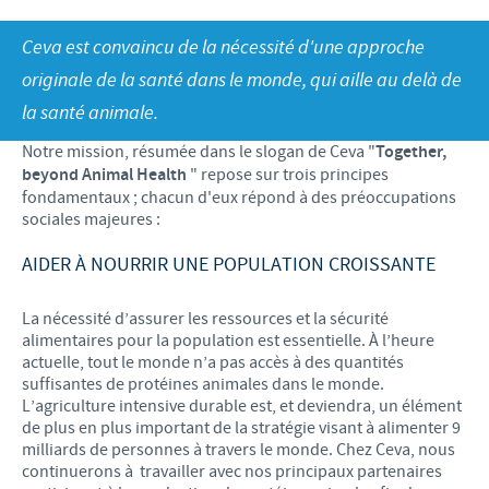
Bovins-Ovins-Caprins
Notre mission
Ceva est convaincu de la nécessité d'une approche
Porcs
Importance de la responsabilité
ACTUALITÉS
Nos valeurs
originale de la santé dans le monde, qui aille au delà de
Volailles
Contributions
la santé animale.
Recherche et développement
Actualités internationales
OFFRES D'EMPLOI
Programmes de soutien
Notre mission, résumée dans le slogan de Ceva "
Together,
Production
Actualités au sein du Benelux
beyond Animal Health
" repose sur trois principes
Partenariats commerciaux et scientifiques
Offres d'emploi internationales
CONTACT
fondamentaux ; chacun d'eux répond à des préoccupations
sociales majeures :
Offres d'emploi au sein du Benelux
AIDER À NOURRIR UNE POPULATION CROISSANTE
La nécessité d’assurer les ressources et la sécurité
alimentaires pour la population est essentielle. À l’heure
actuelle, tout le monde n’a pas accès à des quantités
suffisantes de protéines animales dans le monde.
L’agriculture intensive durable est, et deviendra, un élément
de plus en plus important de la stratégie visant à alimenter 9
milliards de personnes à travers le monde. Chez Ceva, nous
continuerons à travailler avec nos principaux partenaires