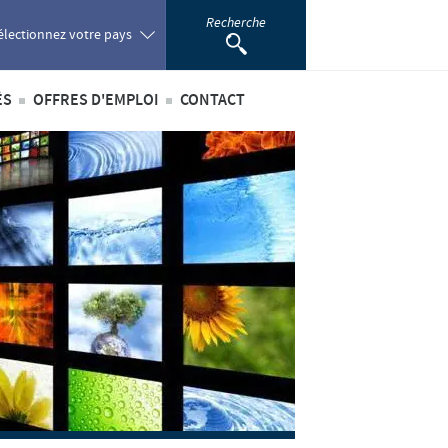
Recherche
électionnez votre pays
ÉS
OFFRES D'EMPLOI
CONTACT
oland
ités internationales
Offres d'emploi internationales
ortugal
ités au sein du Benelux
Offres d'emploi au sein du Benelux
omania
ussia
outh Africa
pain