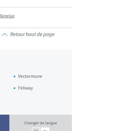
d'un pays à un autre. En
ez pourraient ne pas être
 Benelux
Retour haut de page
Vectormune
Feliway
Changer de langue