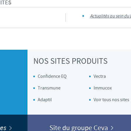
ITÉS
Les contraintes réglementaires et les pratiques médicales varient 
conséquence, les informations disponibles du site sur lequel vous entr
Actualités au sein du
pertinente à l'usage dans votre pays.
NOS SITES PRODUITS
Confidence EQ
Vectra
Transmune
Immucox
Adaptil
Voir tous nos sites
ites
Site du groupe Ceva