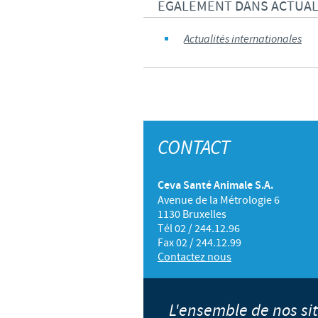
EGALEMENT DANS ACTUAL
Actualités internationales
CONTACT
Ceva Santé Animale S.A.
Avenue de la Métrologie 6
1130 Bruxelles
Tél 02 / 244.12.96
Fax 02 / 244.12.99
Contactez nous
L'ensemble de nos s