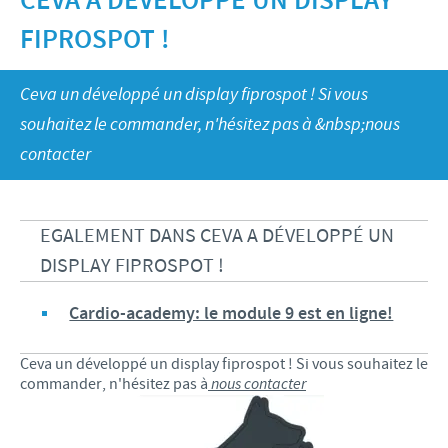
CEVA A DÉVELOPPÉ UN DISPLAY
Bovins-Ovins-Caprins
Notre mission
FIPROSPOT !
Porcs
Importance de la responsabilité
ACTUALITÉS
Nos valeurs
Volailles
Contributions
Ceva un développé un display fiprospot ! Si vous
Recherche et développement
Actualités internationales
OFFRES D'EMPLOI
souhaitez le commander, n'hésitez pas à &nbsp;nous
Programmes de soutien
Production
Actualités au sein du Benelux
contacter
Partenariats commerciaux et scientifiques
Offres d'emploi internationales
CONTACT
Offres d'emploi au sein du Benelux
EGALEMENT DANS CEVA A DÉVELOPPÉ UN
DISPLAY FIPROSPOT !
Cardio-academy: le module 9 est en ligne!
Ceva un développé un display fiprospot ! Si vous souhaitez le
commander, n'hésitez pas à
nous contacter