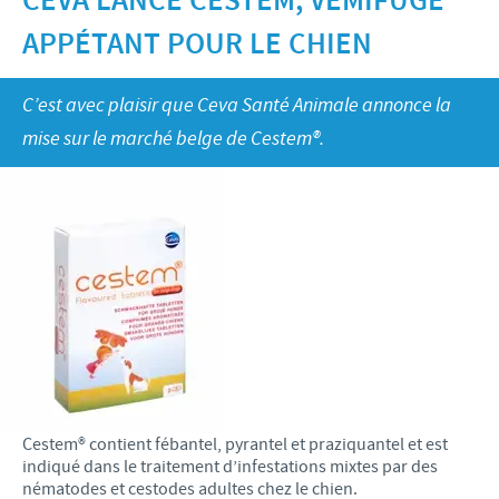
CEVA LANCE CESTEM, VEMIFUGE
Bovins-Ovins-Caprins
Notre mission
APPÉTANT POUR LE CHIEN
Porcs
Importance de la responsabilité
ACTUALITÉS
Nos valeurs
Volailles
Contributions
C’est avec plaisir que Ceva Santé Animale annonce la
Recherche et développement
Actualités internationales
OFFRES D'EMPLOI
mise sur le marché belge de Cestem®.
Programmes de soutien
Production
Actualités au sein du Benelux
Partenariats commerciaux et scientifiques
Offres d'emploi internationales
CONTACT
Offres d'emploi au sein du Benelux
Cestem® contient fébantel, pyrantel et praziquantel et est
indiqué dans le traitement d’infestations mixtes par des
nématodes et cestodes adultes chez le chien.