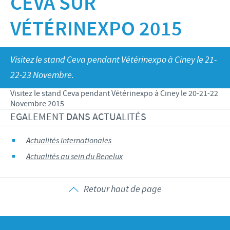
CEVA SUR
Bovins-Ovins-Caprins
Notre mission
VÉTÉRINEXPO 2015
Porcs
Importance de la responsabilité
ACTUALITÉS
Nos valeurs
Volailles
Contributions
Recherche et développement
Actualités internationales
OFFRES D'EMPLOI
Visitez le stand Ceva pendant Vétérinexpo à Ciney le 21-
Programmes de soutien
Production
22-23 Novembre.
Actualités au sein du Benelux
Partenariats commerciaux et scientifiques
Offres d'emploi internationales
CONTACT
Visitez le stand Ceva pendant Vétérinexpo à Ciney le 20-21-22
Novembre 2015
Offres d'emploi au sein du Benelux
EGALEMENT DANS ACTUALITÉS
Actualités internationales
Actualités au sein du Benelux
Retour haut de page