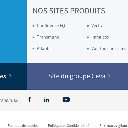
NOS SITES PRODUITS
Les contraintes réglementaires et les pratiques médicales varient 
conséquence, les informations disponibles du site sur lequel vous entr
pertinente à l'usage dans votre pays.
Confidence EQ
Vectra
Transmune
Immucox
Adaptil
Voir tous nos sites
ites
Site du groupe Ceva
 sociaux :
Politique de cookies
Politique de Confidentialité
Pharmacovigilanc