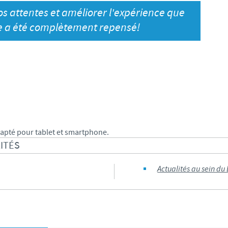
S
s attentes et améliorer l'expérience que
Japan
Bulgaria
ite a été complètement repensé!
T
Korea
Canada (EN)
T
Malaysia
Chile
T
Mexico
China
U
Middle East
apté pour tablet et smartphone.
Colombia
ITÉS
U
Netherlands
Denmark
Actualités au sein du
U
Peru
Egypt
V
Philippines
Vous quittez le site pays pour accéder à un autre site du groupe.