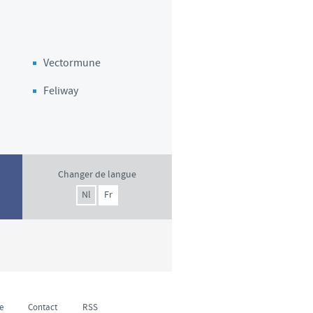
d'un pays à un autre. En
ez pourraient ne pas être
Vectormune
Feliway
Changer de langue
Nl
Fr
e
Contact
RSS