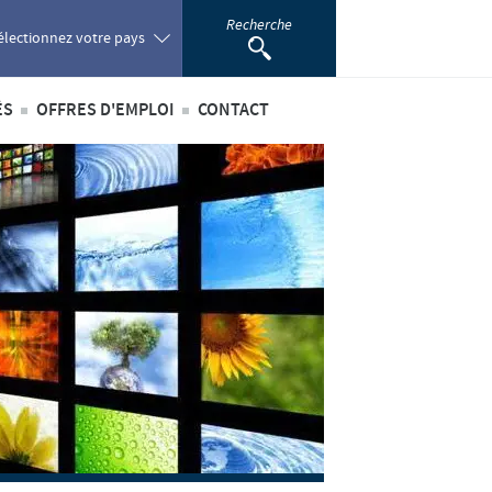
Recherche
électionnez votre pays
ÉS
OFFRES D'EMPLOI
CONTACT
oland
ités internationales
Offres d'emploi internationales
ortugal
ités au sein du Benelux
Offres d'emploi au sein du Benelux
omania
ussia
outh Africa
pain