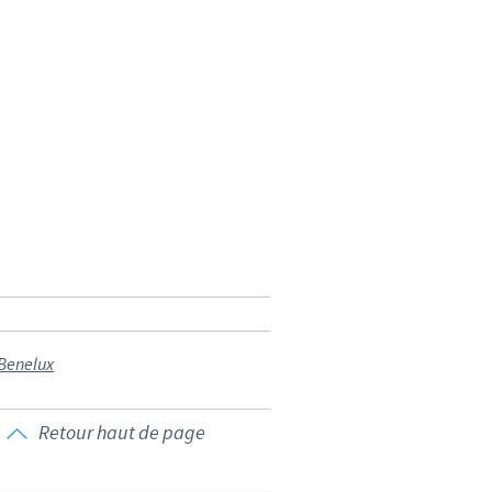
weden
hailand
unisia
urkey
kraine
nited Kingdom
 Benelux
SA
Retour haut de page
ietnam