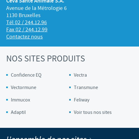
Ceva Santé Animale S.A.
Avenue de la Métrologie 6
1130 Bruxelles
Tél 02 / 244.12.96
Fax 02 / 244.12.99
Contactez nous
NOS SITES PRODUITS
Confidence EQ
Vectra
Vectormune
Transmune
Immucox
Feliway
Adaptil
Voir tous nos sites