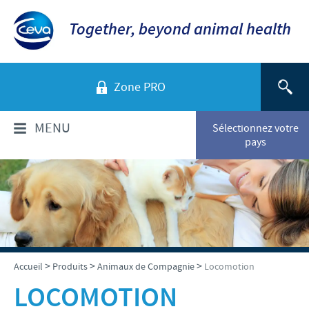
Together, beyond animal health
Zone PRO
MENU
Sélectionnez votre
pays
QUI SOMMES-NOUS?
Aperçu de la société
PRODUITS
Ceva en Belgique
Liste produits
SERVICES
>
>
>
Accueil
Produits
Animaux de Compagnie
Locomotion
Ceva dans le monde
Animaux de Compagnie
LOCOMOTION
Notre histoire
RESPONSABILITÉ & PARTENARIATS