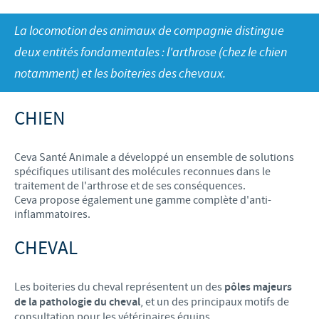
Bovins-Ovins-Caprins
Notre mission
La locomotion des animaux de compagnie distingue
Porcs
Importance de la responsabilité
ACTUALITÉS
Nos valeurs
deux entités fondamentales : l'arthrose (chez le chien
Volailles
Contributions
notamment) et les boiteries des chevaux.
Recherche et développement
Actualités internationales
OFFRES D'EMPLOI
Programmes de soutien
Production
Actualités au sein du Benelux
CHIEN
Partenariats commerciaux et scientifiques
Offres d'emploi internationales
CONTACT
Offres d'emploi au sein du Benelux
Ceva Santé Animale a développé un ensemble de solutions
spécifiques utilisant des molécules reconnues dans le
traitement de l'arthrose et de ses conséquences.
Ceva propose également une gamme complète d'anti-
inflammatoires.
CHEVAL
Les boiteries du cheval représentent un des
pôles majeurs
de la pathologie du cheval
, et un des principaux motifs de
consultation pour les vétérinaires équins.