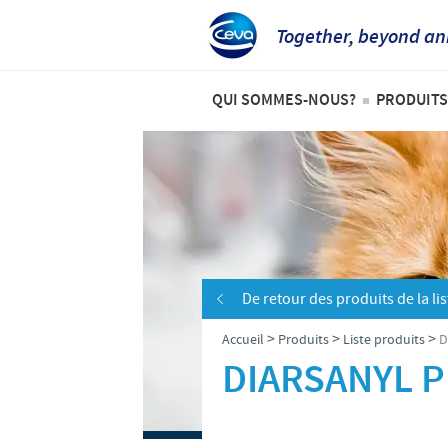
Together, beyond an
QUI SOMMES-NOUS?
PRODUITS
Aperçu de la société
Liste 
Ceva en Belgique
Anima
Ceva dans le monde
Bovin
Notre histoire
Porcs
De retour des produits de la lis
Notre mission
Volail
>
>
>
Accueil
Produits
Liste produits
D
Nos valeurs
DIARSANYL 
Recherche et développement
Production