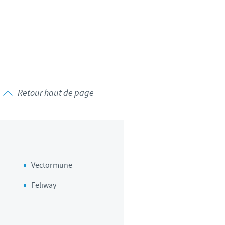
d'un pays à un autre. En
ez pourraient ne pas être
Retour haut de page
Vectormune
Feliway