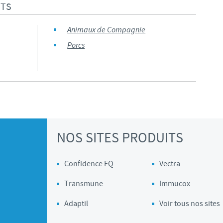
ITS
Les contraintes réglementaires et les pratiques médicales varient 
conséquence, les informations disponibles du site sur lequel vous entr
Animaux de Compagnie
pertinente à l'usage dans votre pays.
Porcs
NOS SITES PRODUITS
Confidence EQ
Vectra
Transmune
Immucox
Adaptil
Voir tous nos sites