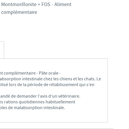
S
Montmorillonite + FOS - Aliment
Japan
complémentaire
Bulgaria
T
Korea
Canada (EN)
T
Malaysia
Chile
T
Mexico
China
U
Middle East
t complémentaire - Pâte orale -
Colombia
bsorption intestinale chez les chiens et les chats. Le
U
lisé lors de la période de rétablissement qui s’en
Netherlands
Denmark
mmandé de demander l’avis d’un vétérinaire.
U
 les rations quotidiennes habituellement
Peru
es de malabsorption intestinale.
Egypt
V
Philippines
Vous quittez le site pays pour accéder à un autre site du groupe.