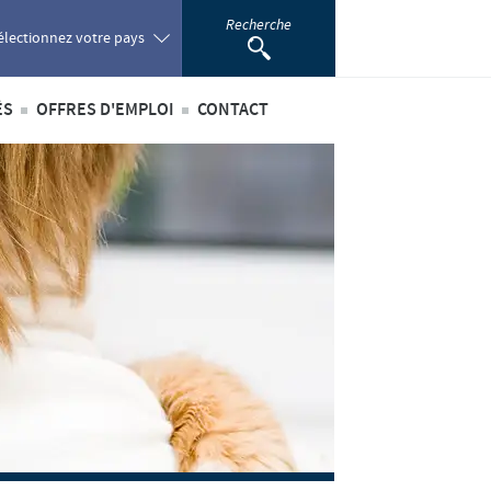
Recherche
électionnez votre pays
ÉS
OFFRES D'EMPLOI
CONTACT
oland
ités internationales
Offres d'emploi internationales
ortugal
ités au sein du Benelux
Offres d'emploi au sein du Benelux
omania
ussia
outh Africa
pain