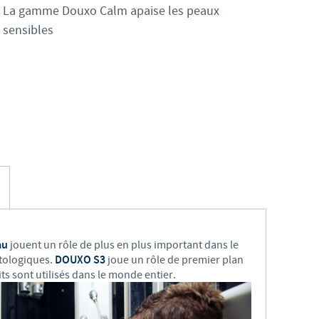
S
La gamme Douxo Calm apaise les peaux
Japan
sensibles
Bulgaria
T
Korea
Canada (EN)
T
Malaysia
Chile
T
Mexico
China
U
Middle East
Colombia
U
Netherlands
Denmark
U
eau
jouent un rôle de plus en plus important dans le
Peru
tologiques.
DOUXO S3
joue un rôle de premier plan
Egypt
s sont utilisés dans le monde entier.
V
Philippines
Vous quittez le site pays pour accéder à un autre site du groupe.