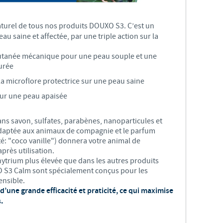
aturel de tous nos produits DOUXO S3. C’est un
au saine et affectée, par une triple action sur la
cutanée mécanique pour une peau souple et une
urée
 la microflore protectrice sur une peau saine
our une peau apaisée
ns savon, sulfates, parabènes, nanoparticules et
 adaptée aux animaux de compagnie et le parfum
é: "coco vanille") donnera votre animal de
rès utilisation.
ytrium plus élevée que dans les autres produits
 S3 Calm sont spécialement conçus pour les
ensible.
 d’une grande efficacité et praticité, ce qui maximise
.