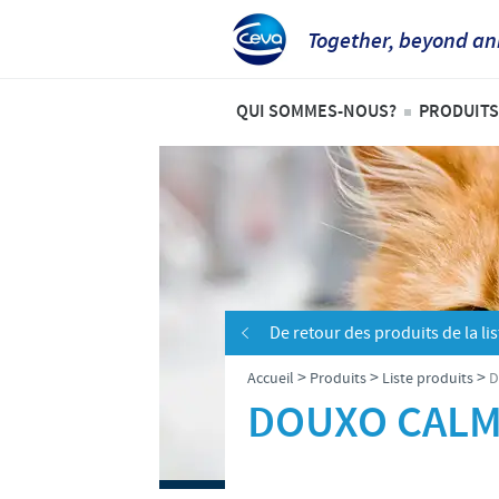
Together, beyond an
QUI SOMMES-NOUS?
PRODUITS
Aperçu de la société
Liste 
Ceva en Belgique
Anima
Ceva dans le monde
Bovin
Notre histoire
Porcs
De retour des produits de la lis
Notre mission
Volail
>
>
>
Accueil
Produits
Liste produits
D
Nos valeurs
DOUXO CAL
Recherche et développement
Production