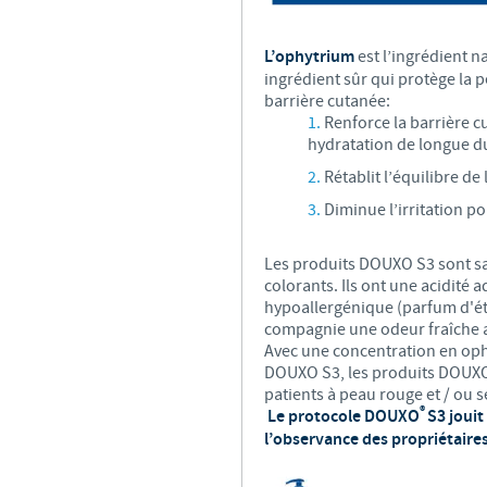
L’ophytrium
est l’ingrédient n
ingrédient sûr qui protège la pe
barrière cutanée:
Renforce la barrière 
hydratation de longue d
Rétablit l’équilibre de
Diminue l’irritation p
Les produits DOUXO S3 sont sa
colorants. Ils ont une acidité
hypoallergénique (parfum d'ét
compagnie une odeur fraîche ap
Avec une concentration en oph
DOUXO S3, les produits DOUXO
patients à peau rouge et / ou s
®
Le protocole DOUXO
S3 jouit
l’observance des propriétaires