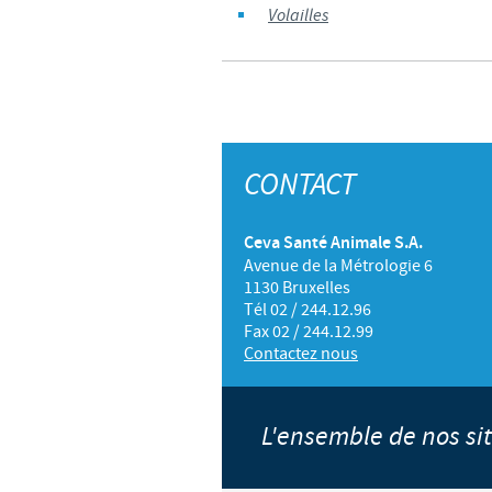
Volailles
CONTACT
Ceva Santé Animale S.A.
Avenue de la Métrologie 6
1130 Bruxelles
Tél 02 / 244.12.96
Fax 02 / 244.12.99
Contactez nous
L'ensemble de nos s