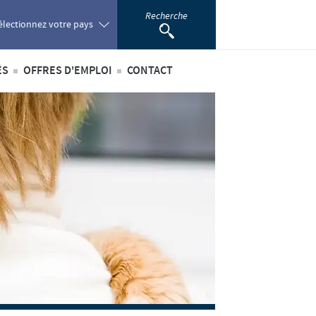
Recherche
électionnez votre pays
ÉS
OFFRES D'EMPLOI
CONTACT
oland
ités internationales
Offres d'emploi internationales
ortugal
ités au sein du Benelux
Offres d'emploi au sein du Benelux
omania
ussia
outh Africa
pain