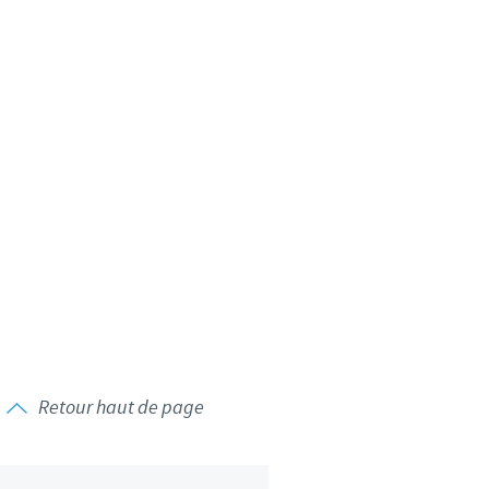
d'un pays à un autre. En
ez pourraient ne pas être
Retour haut de page