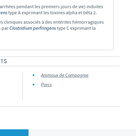
iarrhées pendant les premiers jours de vie) induites
Les contraintes réglementaires et les pratiques médicales varient 
gens
type A exprimant les toxines alpha et bêta 2.
conséquence, les informations disponibles du site sur lequel vous entr
nes cliniques associés à des entérites hémorragiques
pertinente à l'usage dans votre pays.
s par
Clostridium perfringens
type C exprimant la
ITS
Animaux de Compagnie
Porcs