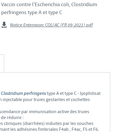
S
Vaccin contre l'Escherichia coli, Clostridium
Japan
perfringens type A et type C
Bulgaria
T
Korea
Notice Enteroporc COLI AC (FR 09-2021).pdf
Canada (EN)
T
Malaysia
Chile
T
Mexico
China
U
Middle East
Colombia
U
Netherlands
,
Clostridium perfringens
type A et type C - lyophilisat
Denmark
injectable pour truies gestantes et cochettes
U
Peru
Egypt
scendance par immunisation active des truies
 de réduire :
V
Philippines
nes cliniques (diarrhées) induites par les souches
mant les adhésines fimbriales F4ab , F4ac, F5 et F6.
Vous quittez le site pays pour accéder à un autre site du groupe.