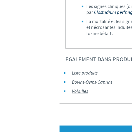
Les signes cliniques (d
par
Clostridium perfrin
La mortalité et les sig
et nécrosantes induite
toxine bêta 1.
EGALEMENT DANS PRODU
Liste produits
Bovins-Ovins-Caprins
Volailles