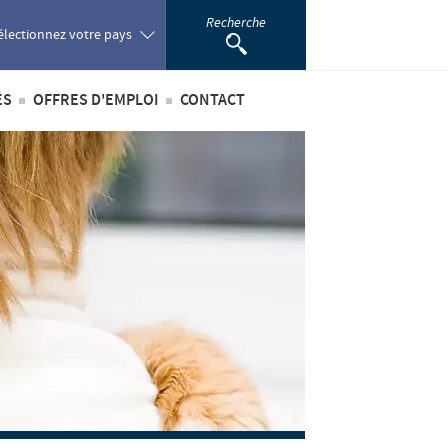
Recherche
électionnez votre pays
ÉS
OFFRES D'EMPLOI
CONTACT
oland
ités internationales
Offres d'emploi internationales
ortugal
ités au sein du Benelux
Offres d'emploi au sein du Benelux
omania
ussia
outh Africa
pain