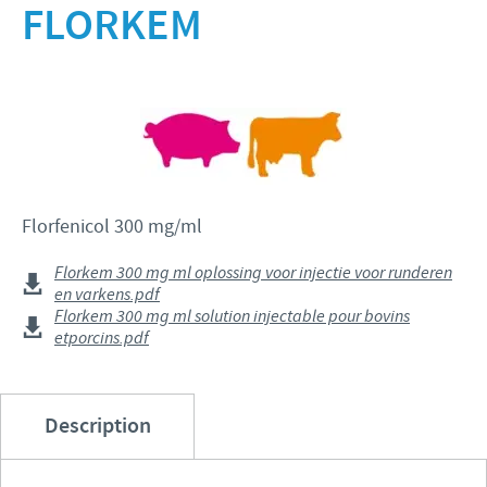
Bovins-Ovins-Caprins
FLORKEM
Notre mission
Porcs
Importance de la responsabilité
ACTUALITÉS
Nos valeurs
Volailles
Contributions
Recherche et développement
Actualités internationales
OFFRES D'EMPLOI
Programmes de soutien
Production
Actualités au sein du Benelux
Partenariats commerciaux et scientifiques
Offres d'emploi internationales
CONTACT
Florfenicol 300 mg/ml
Offres d'emploi au sein du Benelux
Florkem 300 mg ml oplossing voor injectie voor runderen
en varkens.pdf
Florkem 300 mg ml solution injectable pour bovins
etporcins.pdf
Description