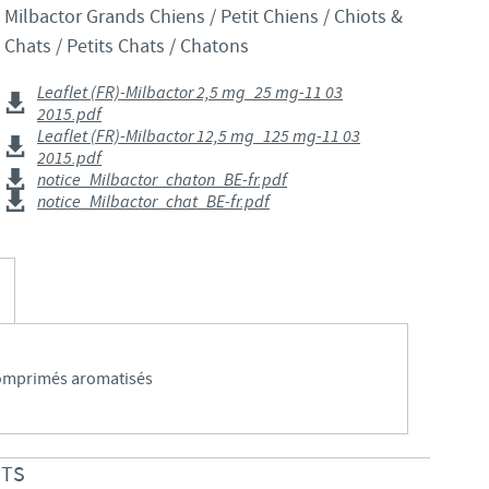
S
Milbactor Grands Chiens / Petit Chiens / Chiots &
Japan
Chats / Petits Chats / Chatons
Bulgaria
T
Korea
Leaflet (FR)-Milbactor 2,5 mg_25 mg-11 03
Canada (EN)
2015.pdf
T
Leaflet (FR)-Milbactor 12,5 mg_125 mg-11 03
Malaysia
2015.pdf
Chile
notice_Milbactor_chaton_BE-fr.pdf
T
notice_Milbactor_chat_BE-fr.pdf
Mexico
China
U
Middle East
Colombia
U
Netherlands
Denmark
U
Comprimés aromatisés
Peru
Egypt
V
Philippines
ITS
Vous quittez le site pays pour accéder à un autre site du groupe.