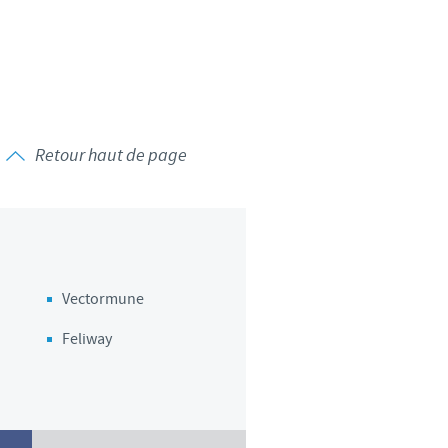
d'un pays à un autre. En
ez pourraient ne pas être
Retour haut de page
Vectormune
Feliway