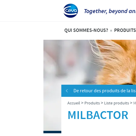
Together, beyond an
QUI SOMMES-NOUS?
PRODUITS
Aperçu de la société
Liste 
Ceva en Belgique
Anima
Ceva dans le monde
Bovin
Notre histoire
Porcs
De retour des produits de la lis
Notre mission
Volail
>
>
>
Accueil
Produits
Liste produits
M
Nos valeurs
MILBACTOR
Recherche et développement
Production