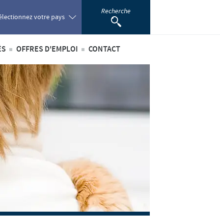
Recherche
électionnez votre pays
ÉS
OFFRES D'EMPLOI
CONTACT
oland
ités internationales
Offres d'emploi internationales
ortugal
ités au sein du Benelux
Offres d'emploi au sein du Benelux
omania
ussia
outh Africa
pain