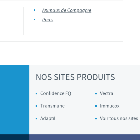
Animaux de Compagnie
Les contraintes réglementaires et les pratiques médicales varient 
conséquence, les informations disponibles du site sur lequel vous entr
Porcs
pertinente à l'usage dans votre pays.
NOS SITES PRODUITS
Confidence EQ
Vectra
Transmune
Immucox
Adaptil
Voir tous nos sites