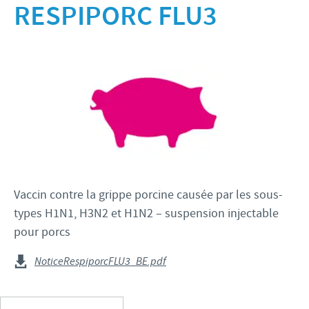
Bovins-Ovins-Caprins
RESPIPORC FLU3
Notre mission
Porcs
Importance de la responsabilité
ACTUALITÉS
Nos valeurs
Volailles
Contributions
Recherche et développement
Actualités internationales
OFFRES D'EMPLOI
Programmes de soutien
Production
Actualités au sein du Benelux
Partenariats commerciaux et scientifiques
Offres d'emploi internationales
CONTACT
Offres d'emploi au sein du Benelux
Vaccin contre la grippe porcine causée par les sous-
types H1N1, H3N2 et H1N2 – suspension injectable
pour porcs
NoticeRespiporcFLU3_BE.pdf