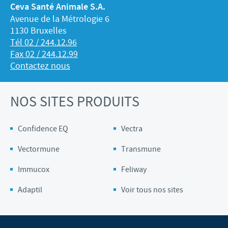
Ceva Santé Animale S.A.
Avenue de la Métrologie 6
1130 Bruxelles
Tél 02 / 244.12.96
Fax 02 / 244.12.99
Contactez nous
NOS SITES PRODUITS
Confidence EQ
Vectra
Vectormune
Transmune
Immucox
Feliway
Adaptil
Voir tous nos sites