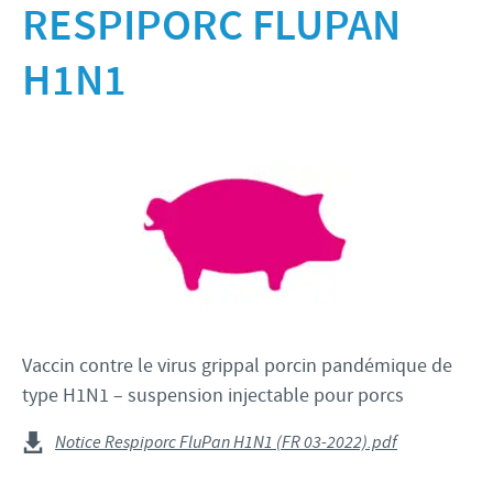
Bovins-Ovins-Caprins
RESPIPORC FLUPAN
Notre mission
Porcs
Importance de la responsabilité
ACTUALITÉS
H1N1
Nos valeurs
Volailles
Contributions
Recherche et développement
Actualités internationales
OFFRES D'EMPLOI
Programmes de soutien
Production
Actualités au sein du Benelux
Partenariats commerciaux et scientifiques
Offres d'emploi internationales
CONTACT
Offres d'emploi au sein du Benelux
Vaccin contre le virus grippal porcin pandémique de
type H1N1 – suspension injectable pour porcs
Notice Respiporc FluPan H1N1 (FR 03-2022).pdf