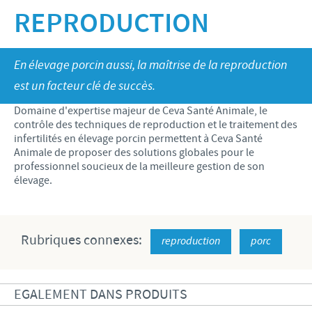
Bovins-Ovins-Caprins
REPRODUCTION
Notre mission
Porcs
Importance de la responsabilité
ACTUALITÉS
Nos valeurs
Volailles
Contributions
En élevage porcin aussi, la maîtrise de la reproduction
Recherche et développement
Actualités internationales
OFFRES D'EMPLOI
est un facteur clé de succès.
Programmes de soutien
Production
Actualités au sein du Benelux
Domaine d'expertise majeur de Ceva Santé Animale, le
Partenariats commerciaux et scientifiques
Offres d'emploi internationales
CONTACT
contrôle des techniques de reproduction et le traitement des
infertilités en élevage porcin permettent à Ceva Santé
Offres d'emploi au sein du Benelux
Animale de proposer des solutions globales pour le
professionnel soucieux de la meilleure gestion de son
élevage.
Rubriques connexes:
reproduction
porc
EGALEMENT DANS PRODUITS