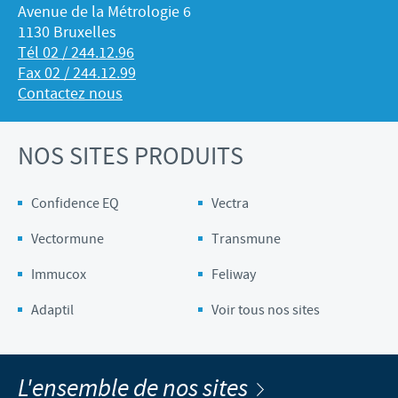
Avenue de la Métrologie 6
1130 Bruxelles
Tél 02 / 244.12.96
Fax 02 / 244.12.99
Contactez nous
NOS SITES PRODUITS
Confidence EQ
Vectra
Vectormune
Transmune
Immucox
Feliway
Adaptil
Voir tous nos sites
L'ensemble de nos sites