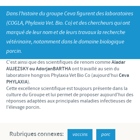
Bovins-Ovins-Caprins
Notre mission
Dans l'histoire du groupe Ceva figurent des laboratoires
Porcs
Importance de la responsabilité
ACTUALITÉS
Nos valeurs
(COGLA, Phylaxia Vet. Bio. Co) et des chercheurs qui ont
Volailles
Contributions
marqué de leur nom et de leurs travaux la recherche
Recherche et développement
Actualités internationales
OFFRES D'EMPLOI
Programmes de soutien
vétérinaire, notamment dans le domaine biologique
Production
Actualités au sein du Benelux
porcin.
Partenariats commerciaux et scientifiques
Offres d'emploi internationales
CONTACT
C'est ainsi que des scientifiques de renom comme
Aladar
Offres d'emploi au sein du Benelux
AUJEZSKY ou Adorjan
BARTHA
ont travaillé au sein du
laboratoire hongrois Phylaxia Vet Bio Co (aujourd'hui
Ceva
PHYLAXIA
).
Cette excellence scientifique est toujours présente dans la
culture du Groupe et lui permet de proposer aujourd'hui des
réponses adaptées aux principales maladies infectieuses de
l'élevage porcin.
Rubriques connexes:
vaccins
porc