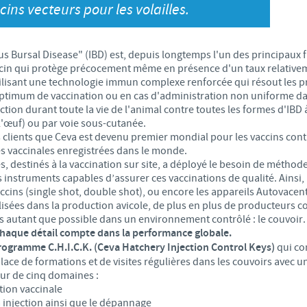
S
ins vecteurs pour les volailles.
Japan
Bulgaria
T
 Bursal Disease" (IBD) est, depuis longtemps l'un des principaux fl
Korea
Canada (EN)
cin qui protège précocement même en présence d'un taux relativem
T
tilisant une technologie immun complexe renforcée qui résout les p
Malaysia
timum de vaccination ou en cas d'administration non uniforme dan
Chile
ion durant toute la vie de l'animal contre toutes les formes d'IBD 
T
 l'œuf) ou par voie sous-cutanée.
Mexico
ses clients que Ceva est devenu premier mondial pour les vaccins co
China
s vaccinales enregistrées dans le monde.
U
 destinés à la vaccination sur site, a déployé le besoin de méthod
Middle East
instruments capables d’assurer ces vaccinations de qualité. Ainsi, 
Colombia
accins (single shot, double shot), ou encore les appareils Autovacent
U
ilisées dans la production avicole, de plus en plus de producteurs c
Netherlands
ons autant que possible dans un environnement contrôlé : le couvoir.
Denmark
chaque détail compte dans la performance globale.
U
Peru
rogramme
C.H.I.C.K. (Ceva Hatchery Injection Control Keys)
qui co
Egypt
place de formations et de visites régulières dans les couvoirs avec
V
our de cinq domaines :
Philippines
ion vaccinale
injection ainsi que le dépannage
Vous quittez le site pays pour accéder à un autre site du groupe.