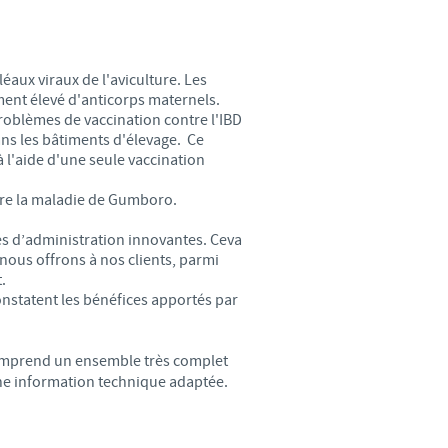
weden
hailand
éaux viraux de l'aviculture. Les
ent élevé d'anticorps maternels.
unisia
roblèmes de vaccination contre l'IBD
s les bâtiments d'élevage. Ce
à l'aide d'une seule vaccination
urkey
ntre la maladie de Gumboro.
kraine
es d’administration innovantes. Ceva
nous offrons à nos clients, parmi
.
nited Kingdom
onstatent les bénéfices apportés par
SA
mprend un ensemble très complet
 une information technique adaptée.
ietnam