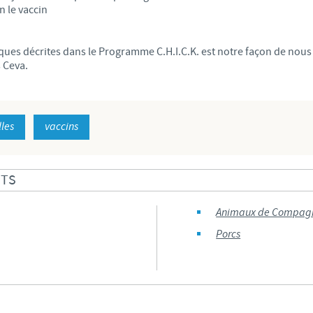
n le vaccin
Les contraintes réglementaires et les pratiques médicales varient 
conséquence, les informations disponibles du site sur lequel vous entr
pertinente à l'usage dans votre pays.
ques décrites dans le Programme C.H.I.C.K. est notre façon de nous 
s Ceva.
lles
vaccins
ITS
Animaux de Compag
Porcs