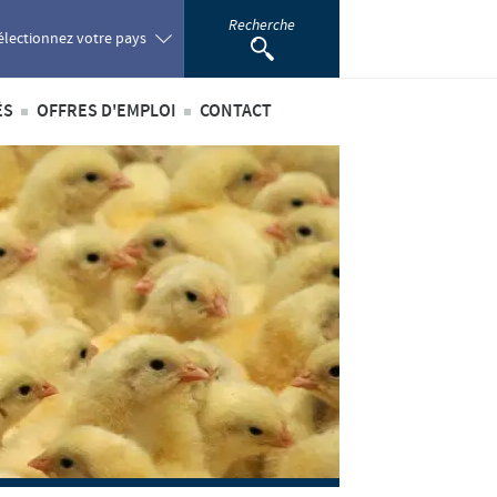
Recherche
électionnez votre pays
ÉS
OFFRES D'EMPLOI
CONTACT
oland
ités internationales
Offres d'emploi internationales
ortugal
ités au sein du Benelux
Offres d'emploi au sein du Benelux
omania
ussia
outh Africa
pain