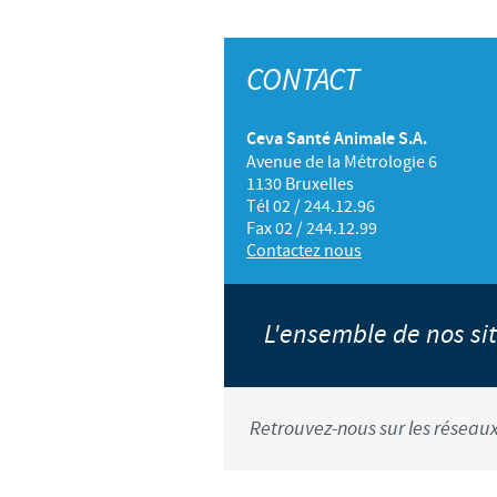
CONTACT
Ceva Santé Animale S.A.
Avenue de la Métrologie 6
1130 Bruxelles
Tél 02 / 244.12.96
Fax 02 / 244.12.99
Contactez nous
L'ensemble de nos s
Retrouvez-nous sur les réseaux