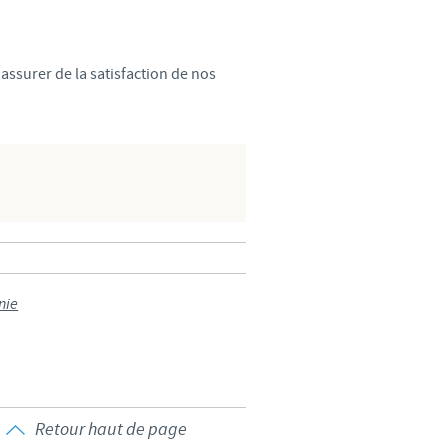
d'un pays à un autre. En
ez pourraient ne pas être
assurer de la satisfaction de nos
nie
Retour haut de page