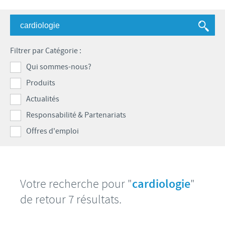
Bovins-Ovins-Caprins
Notre mission
Porcs
Importance de la responsabilité
ACTUALITÉS
Nos valeurs
Volailles
Contributions
Filtrer par Catégorie :
Recherche et développement
Actualités internationales
OFFRES D'EMPLOI
Programmes de soutien
Qui sommes-nous?
Production
Actualités au sein du Benelux
Produits
Partenariats commerciaux et scientifiques
Offres d'emploi internationales
CONTACT
Actualités
Offres d'emploi au sein du Benelux
Responsabilité & Partenariats
Offres d'emploi
Votre recherche pour "
cardiologie
"
de retour 7 résultats.