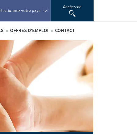
Recherche
électionnez votre pays
ÉS
OFFRES D'EMPLOI
CONTACT
oland
ités internationales
Offres d'emploi internationales
ortugal
ités au sein du Benelux
Offres d'emploi au sein du Benelux
omania
ussia
outh Africa
pain