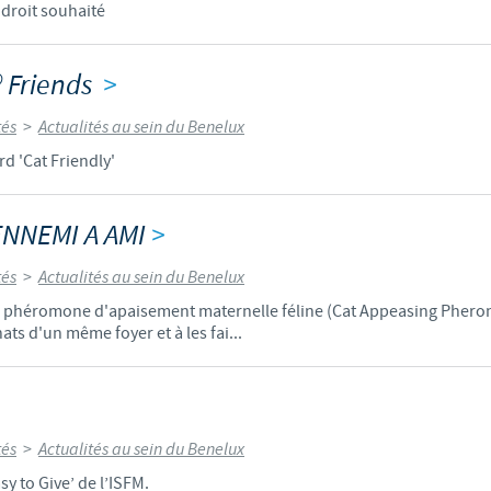
endroit souhaité
Les contraintes réglementaires et les pratiques médicales varient 
conséquence, les informations disponibles du site sur lequel vous entr
 Friends
>
pertinente à l'usage dans votre pays.
tés
>
Actualités au sein du Benelux
d 'Cat Friendly'
ENNEMI A AMI
>
tés
>
Actualités au sein du Benelux
a phéromone d'apaisement maternelle féline (Cat Appeasing Pheromo
hats d'un même foyer et à les fai...
tés
>
Actualités au sein du Benelux
sy to Give’ de l’ISFM.