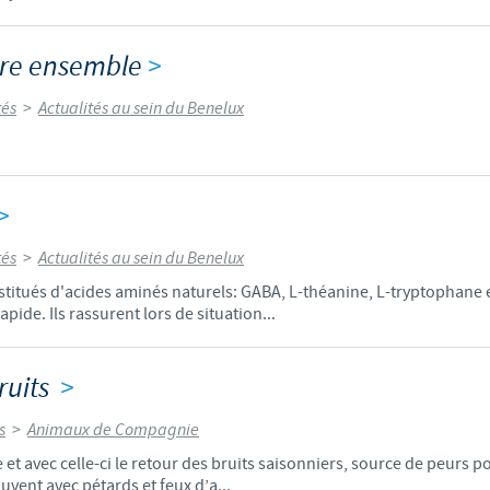
vre ensemble
>
tés
>
Actualités au sein du Benelux
>
tés
>
Actualités au sein du Benelux
itués d'acides aminés naturels: GABA, L-théanine, L-tryptophane 
pide. Ils rassurent lors de situation...
ruits
>
s
>
Animaux de Compagnie
et avec celle-ci le retour des bruits saisonniers, source de peurs po
uvent avec pétards et feux d’a...