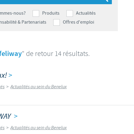
S
Japan
Bulgaria
ommes-nous?
Produits
Actualités
T
sabilité & Partenariats
Offres d'emploi
Korea
Canada (EN)
T
Malaysia
Chile
feliway
" de retour 14 résultats.
T
Mexico
China
U
ux!
>
Middle East
Colombia
U
tés
>
Actualités au sein du Benelux
Netherlands
Denmark
U
Peru
Egypt
IWAY
>
V
Philippines
tés
>
Actualités au sein du Benelux
Vous quittez le site pays pour accéder à un autre site du groupe.