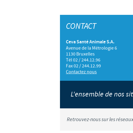
CONTACT
Ceva Santé Animale S.A.
Avenue de la Métrologie 6
1130 Bruxelles
Tél 02 / 244.12.96
Fax 02 / 244.12.99
Contactez nous
L'ensemble de nos s
Retrouvez-nous sur les réseaux