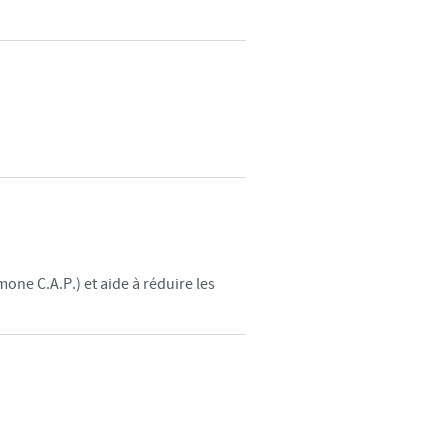
d'un pays à un autre. En
ez pourraient ne pas être
ne C.A.P.) et aide à réduire les