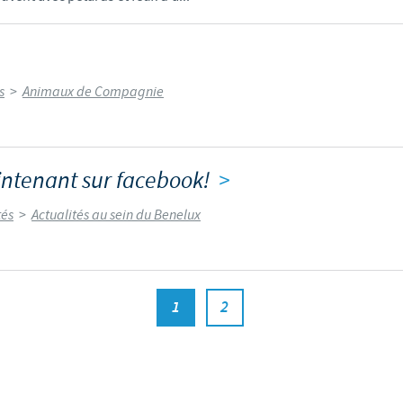
s
>
Animaux de Compagnie
intenant sur facebook!
>
tés
>
Actualités au sein du Benelux
1
2