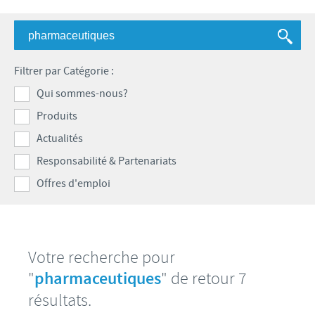
Bovins-Ovins-Caprins
Notre mission
Porcs
Importance de la responsabilité
ACTUALITÉS
Nos valeurs
Volailles
Contributions
Filtrer par Catégorie :
Recherche et développement
Actualités internationales
OFFRES D'EMPLOI
Programmes de soutien
Qui sommes-nous?
Production
Actualités au sein du Benelux
Produits
Partenariats commerciaux et scientifiques
Offres d'emploi internationales
CONTACT
Actualités
Offres d'emploi au sein du Benelux
Responsabilité & Partenariats
Offres d'emploi
Votre recherche pour
"
pharmaceutiques
" de retour 7
résultats.