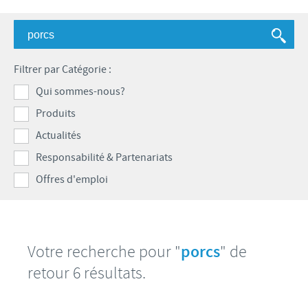
Bovins-Ovins-Caprins
Notre mission
Porcs
Importance de la responsabilité
ACTUALITÉS
Nos valeurs
Volailles
Contributions
Filtrer par Catégorie :
Recherche et développement
Actualités internationales
OFFRES D'EMPLOI
Programmes de soutien
Qui sommes-nous?
Production
Actualités au sein du Benelux
Produits
Partenariats commerciaux et scientifiques
Offres d'emploi internationales
CONTACT
Actualités
Offres d'emploi au sein du Benelux
Responsabilité & Partenariats
Offres d'emploi
Votre recherche pour "
porcs
" de
retour 6 résultats.