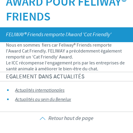
AWARD POUR FELIWAY®
Bovins-Ovins-Caprins
Notre mission
FRIENDS
Porcs
Importance de la responsabilité
ACTUALITÉS
Nos valeurs
Volailles
Contributions
Recherche et développement
Actualités internationales
OFFRES D'EMPLOI
FELIWAY® Friends remporte l’Award 'Cat Friendly'
Programmes de soutien
Production
Actualités au sein du Benelux
Nous en sommes ­ fiers car Feliway® Friends remporte
Partenariats commerciaux et scientifiques
Offres d'emploi internationales
l'Award Cat Friendly. FELIWAY a précédemment également
CONTACT
remporté un ‘Cat Friendly’ Award.
Offres d'emploi au sein du Benelux
Le ICC récompense l’engagement pris par les entreprises de
santé animale à améliorer le bien-être du chat.
EGALEMENT DANS ACTUALITÉS
Actualités internationales
Actualités au sein du Benelux
Retour haut de page