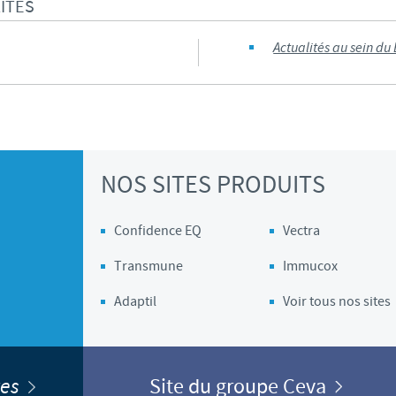
ITÉS
Les contraintes réglementaires et les pratiques médicales varient 
Actualités au sein du
conséquence, les informations disponibles du site sur lequel vous entr
pertinente à l'usage dans votre pays.
NOS SITES PRODUITS
Confidence EQ
Vectra
Transmune
Immucox
Adaptil
Voir tous nos sites
ites
Site du groupe Ceva