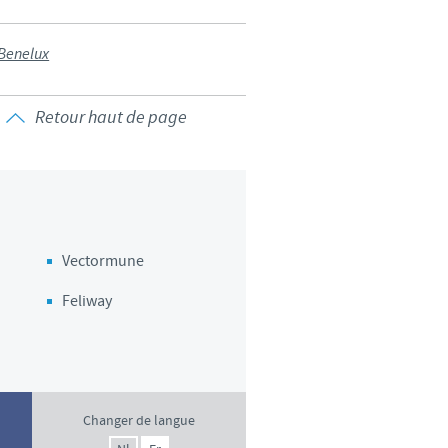
d'un pays à un autre. En
 Benelux
ez pourraient ne pas être
Retour haut de page
Vectormune
Feliway
Changer de langue