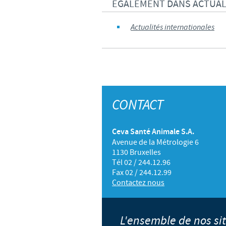
EGALEMENT DANS ACTUAL
Actualités internationales
CONTACT
Ceva Santé Animale S.A.
Avenue de la Métrologie 6
1130 Bruxelles
Tél 02 / 244.12.96
Fax 02 / 244.12.99
Contactez nous
L'ensemble de nos s