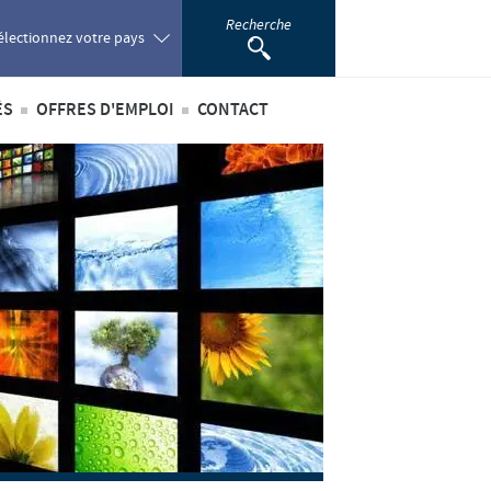
Recherche
électionnez votre pays
ÉS
OFFRES D'EMPLOI
CONTACT
oland
ités internationales
Offres d'emploi internationales
ortugal
ités au sein du Benelux
Offres d'emploi au sein du Benelux
omania
ussia
outh Africa
pain