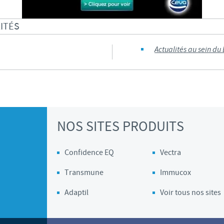
Les contraintes réglementaires et les pratiques médicales varient 
ITÉS
conséquence, les informations disponibles du site sur lequel vous entr
pertinente à l'usage dans votre pays.
Actualités au sein du
NOS SITES PRODUITS
Confidence EQ
Vectra
Transmune
Immucox
Adaptil
Voir tous nos sites