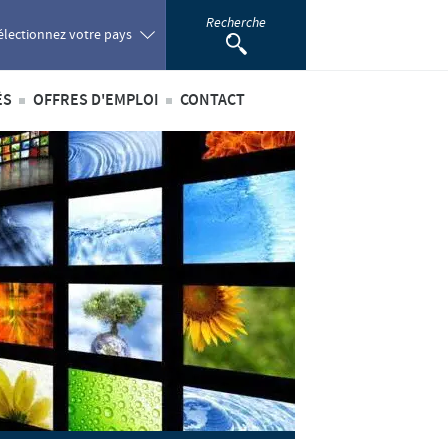
Recherche
électionnez votre pays
ÉS
OFFRES D'EMPLOI
CONTACT
oland
ités internationales
Offres d'emploi internationales
ortugal
ités au sein du Benelux
Offres d'emploi au sein du Benelux
omania
ussia
outh Africa
pain