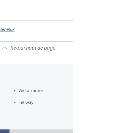
d'un pays à un autre. En
ez pourraient ne pas être
 Benelux
Retour haut de page
Vectormune
Feliway