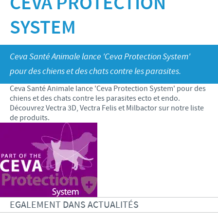
CEVA PROTECTION
Bovins-Ovins-Caprins
Notre mission
SYSTEM
Porcs
Importance de la responsabilité
ACTUALITÉS
Nos valeurs
Volailles
Contributions
Recherche et développement
Actualités internationales
OFFRES D'EMPLOI
Ceva Santé Animale lance 'Ceva Protection System'
Programmes de soutien
Production
pour des chiens et des chats contre les parasites.
Actualités au sein du Benelux
Partenariats commerciaux et scientifiques
Offres d'emploi internationales
CONTACT
Ceva Santé Animale lance 'Ceva Protection System' pour des
chiens et des chats contre les parasites ecto et endo.
Offres d'emploi au sein du Benelux
Découvrez Vectra 3D, Vectra Felis et Milbactor sur notre liste
de produits.
EGALEMENT DANS ACTUALITÉS