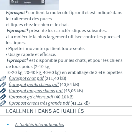
Fiprospot®
contient la molécule fipronil et est indiqué dans
le traitement des puces
et tiques chez le chien et le chat.
Fiprospot®
présente les caractéristiques suivantes:
• La molécule la plus largement utilisée contre les puces et
les tiques.
• Pipette innovante qui tient toute seule.
• Usage rapide et efficace.
Fiprospot®
est disponible pour les chats, et pour les chiens
de tous poids (2-10 kg,
10-20 kg, 20-40 kg, 40-60 kg) en emballage de 3 et 6 pipettes
fiprospot chat.pdf
(211,40 kB)
fiprospot petits chiens.pdf
(40,54 kB)
fiprospot moyens chiens.pdf
(43,06 kB)
fiprospot gd chiens.pdf
(40,10 kB)
fipropost chiens très grands.pdf
(41,22 kB)
EGALEMENT DANS ACTUALITÉS
Actualités internationales