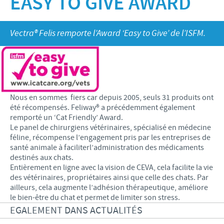
EASY TO GIVE AWARD
Bovins-Ovins-Caprins
Notre mission
Porcs
Importance de la responsabilité
ACTUALITÉS
Nos valeurs
Vectra® Felis remporte l’Award ‘Easy to Give’ de l’ISFM.
Volailles
Contributions
Recherche et développement
Actualités internationales
OFFRES D'EMPLOI
Programmes de soutien
Production
Actualités au sein du Benelux
Partenariats commerciaux et scientifiques
Offres d'emploi internationales
CONTACT
Nous en sommes ­ fiers car depuis 2005, seuls 31 produits ont
Offres d'emploi au sein du Benelux
été récompensés. Feliway® a précédemment également
remporté un ‘Cat Friendly’ Award.
Le panel de chirurgiens vétérinaires, spécialisé en médecine
féline, récompense l’engagement pris par les entreprises de
santé animale à faciliterl’administration des médicaments
destinés aux chats.
Entièrement en ligne avec la vision de CEVA, cela facilite la vie
des vétérinaires, propriétaires ainsi que celle des chats. Par
ailleurs, cela augmente l’adhésion thérapeutique, améliore
le bien-être du chat et permet de limiter son stress.
EGALEMENT DANS ACTUALITÉS