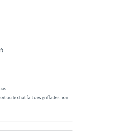
weden
hailand
unisia
if)
urkey
kraine
nited Kingdom
 bas
it où le chat fait des griffades non
SA
ietnam