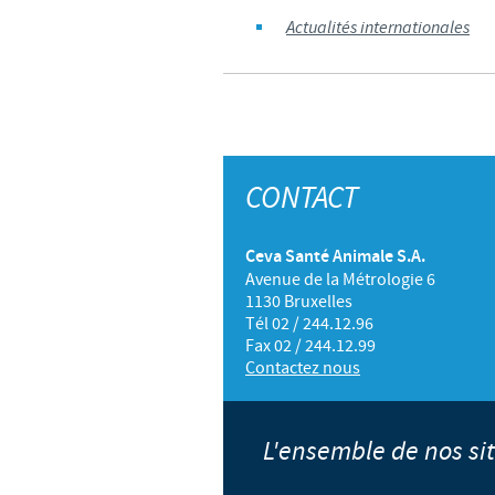
Actualités internationales
CONTACT
Ceva Santé Animale S.A.
Avenue de la Métrologie 6
1130 Bruxelles
Tél 02 / 244.12.96
Fax 02 / 244.12.99
Contactez nous
L'ensemble de nos s