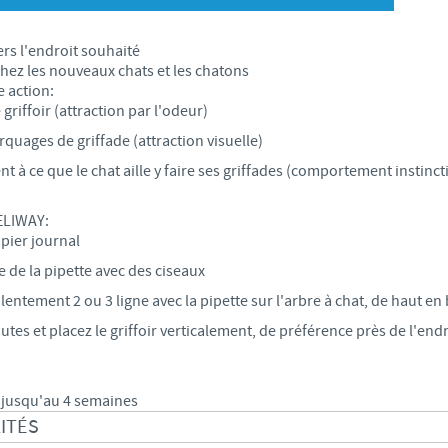
S
Japan
Bulgaria
ers l'endroit souhaité
T
chez les nouveaux chats et les chatons
Korea
e action:
Canada (EN)
e griffoir (attraction par l'odeur)
T
Malaysia
rquages de griffade (attraction visuelle)
Chile
nt à ce que le chat aille y faire ses griffades (comportement instinct
T
Mexico
China
ELIWAY:
U
apier journal
Middle East
Colombia
 de la pipette avec des ciseaux
U
lentement 2 ou 3 ligne avec la pipette sur l'arbre à chat, de haut en
Netherlands
Denmark
es et placez le griffoir verticalement, de préférence près de l'endro
U
Peru
Egypt
V
n jusqu'au 4 semaines
Philippines
ITÉS
Vous quittez le site pays pour accéder à un autre site du groupe.