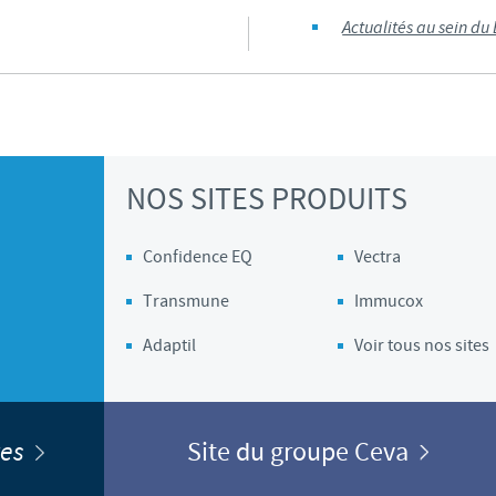
Actualités au sein du
Les contraintes réglementaires et les pratiques médicales varient 
conséquence, les informations disponibles du site sur lequel vous entr
pertinente à l'usage dans votre pays.
NOS SITES PRODUITS
Confidence EQ
Vectra
Transmune
Immucox
Adaptil
Voir tous nos sites
ites
Site du groupe Ceva