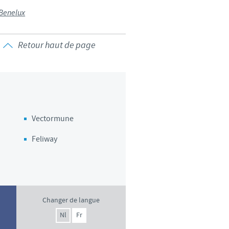
 Benelux
d'un pays à un autre. En
ez pourraient ne pas être
Retour haut de page
Vectormune
Feliway
Changer de langue
Nl
Fr