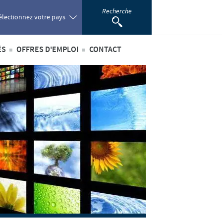
Recherche
électionnez votre pays
ÉS
OFFRES D'EMPLOI
CONTACT
oland
ités internationales
Offres d'emploi internationales
ortugal
ités au sein du Benelux
Offres d'emploi au sein du Benelux
omania
ussia
outh Africa
pain