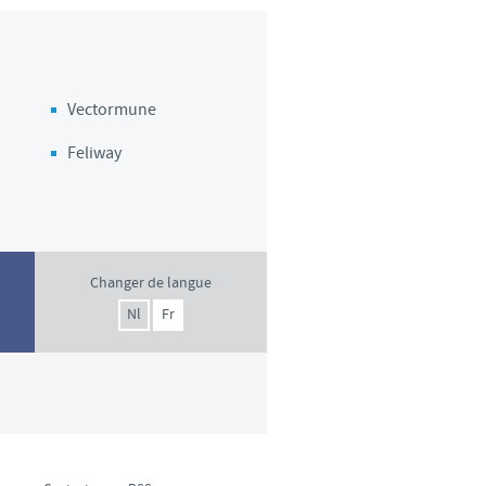
d'un pays à un autre. En
ez pourraient ne pas être
Vectormune
Feliway
Changer de langue
Nl
Fr