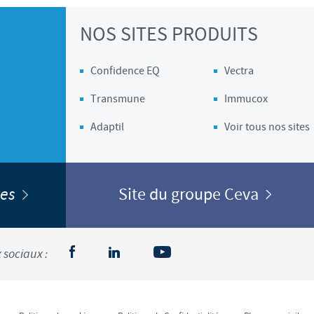
Les contraintes réglementaires et les pratiques médicales varient 
NOS SITES PRODUITS
conséquence, les informations disponibles du site sur lequel vous entr
pertinente à l'usage dans votre pays.
Confidence EQ
Vectra
Transmune
Immucox
Adaptil
Voir tous nos sites
ites
Site du groupe Ceva
 sociaux :