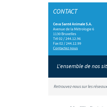
CONTACT
Ceva Santé Animale S.A.
Avenue de la Métrologie 6
1130 Bruxelles
Tél 02 / 244.12.96
Fax 02 / 244.12.99
Contactez nous
L'ensemble de nos s
Retrouvez-nous sur les réseaux