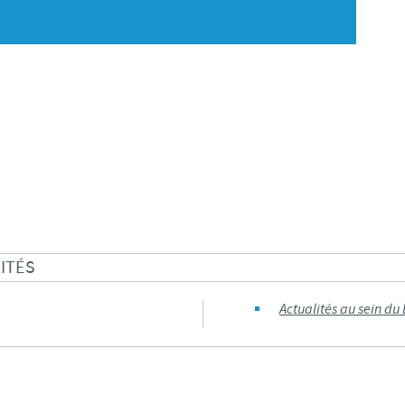
S
Japan
Bulgaria
T
Korea
Canada (EN)
T
Malaysia
Chile
T
Mexico
China
U
Middle East
Colombia
U
ITÉS
Netherlands
Denmark
Actualités au sein du
U
Peru
Egypt
V
Philippines
Vous quittez le site pays pour accéder à un autre site du groupe.