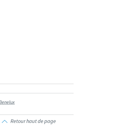
weden
hailand
unisia
urkey
kraine
nited Kingdom
 Benelux
SA
ietnam
Retour haut de page