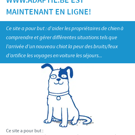
WWW.ADAPTIL.BE EST
Bovins-Ovins-Caprins
Notre mission
MAINTENANT EN LIGNE!
Porcs
Importance de la responsabilité
ACTUALITÉS
Nos valeurs
Volailles
Contributions
Ce site a pour but : d’aider les propriétaires de chien à
Recherche et développement
Actualités internationales
OFFRES D'EMPLOI
comprendre et gérer différentes situations tels que
Programmes de soutien
Production
Actualités au sein du Benelux
l’arrivée d’un nouveau chiot la peur des bruits/feux
Partenariats commerciaux et scientifiques
Offres d'emploi internationales
CONTACT
d’artifice les voyages en voiture les séjours...
Offres d'emploi au sein du Benelux
Ce site a pour but :