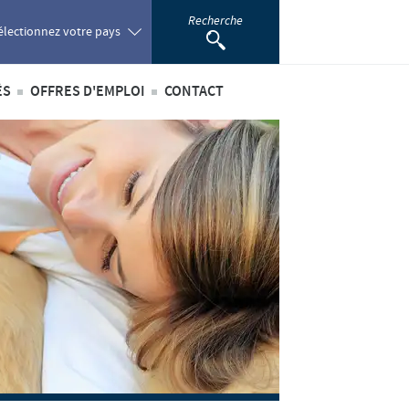
Recherche
électionnez votre pays
ÉS
OFFRES D'EMPLOI
CONTACT
oland
ités internationales
Offres d'emploi internationales
ortugal
ités au sein du Benelux
Offres d'emploi au sein du Benelux
omania
ussia
outh Africa
pain