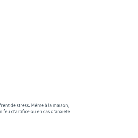
weden
hailand
unisia
urkey
kraine
nited Kingdom
frent de stress. Même à la maison,
SA
 feu d’artifice ou en cas d’anxiété
ietnam