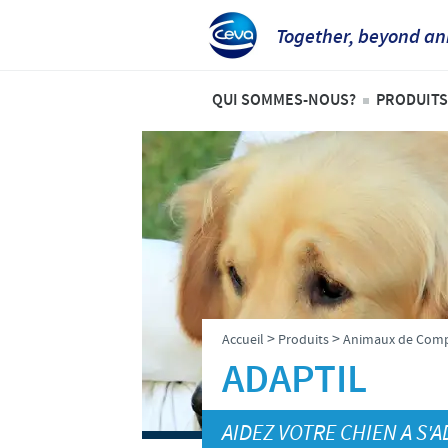
Together, beyond an
QUI SOMMES-NOUS?
PRODUITS
Aperçu de la société
Liste 
Ceva en Belgique
Anima
Ceva dans le monde
Bovin
Notre histoire
Porcs
Notre mission
Volail
>
>
Accueil
Produits
Animaux de Com
Nos valeurs
ADAPTIL
Recherche et développement
AIDEZ VOTRE CHIEN A S'
Production