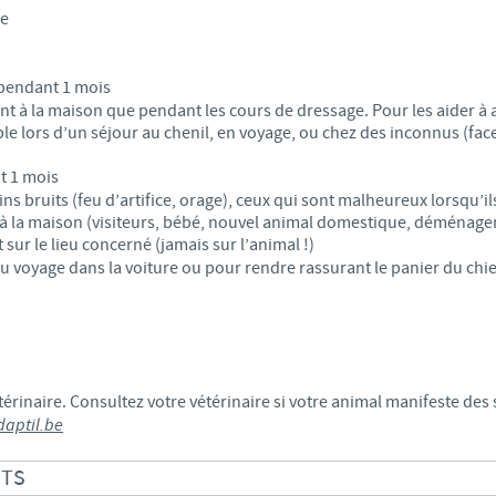
ge
f pendant 1 mois
t à la maison que pendant les cours de dressage. Pour les aider à a
 lors d’un séjour au chenil, en voyage, ou chez des inconnus (fac
t 1 mois
ns bruits (feu d’artifice, orage), ceux qui sont malheureux lorsqu’il
s à la maison (visiteurs, bébé, nouvel animal domestique, déménage
ur le lieu concerné (jamais sur l’animal !)
du voyage dans la voiture ou pour rendre rassurant le panier du chi
rinaire. Consultez votre vétérinaire si votre animal manifeste des 
aptil.be
ITS