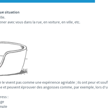
S
Japan
Bulgaria
ue situation
T
lle.
Korea
r avec vous dans la rue, en voiture, en ville, etc.
Canada (EN)
T
Malaysia
Chile
T
Mexico
China
U
Middle East
Colombia
U
Netherlands
Denmark
le vivent pas comme une expérience agréable ; ils ont peur et souf
U
Peru
ise et peuvent éprouver des angoisses comme, par exemple, lors d’un
Egypt
V
ress :
Philippines
age
emple
Vous quittez le site pays pour accéder à un autre site du groupe.