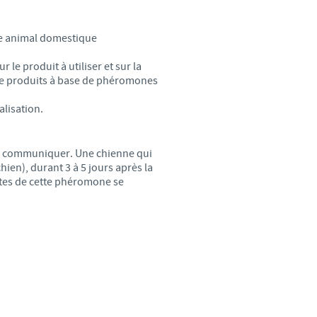
d'un pays à un autre. En
re animal domestique
ez pourraient ne pas être
le produit à utiliser et sur la
n de produits à base de phéromones
alisation.
ur communiquer. Une chienne qui
en), durant 3 à 5 jours après la
ntes de cette phéromone se