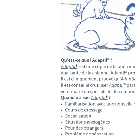
Qu’est-ce que l’Adaptil® ?
Adaptil®
est une copie de la phéromo
apaisante de la chienne, Adaptil® pr
Il est cliniquement prouvé qu’
Adapti
Il est conseillé d’utiliser
Adaptil®
para
vétérinaire ou spécialiste du compo
Quand utiliser
Adaptil®
?
• Familiarisation avec une nouvelle
• Cours de dressage
• Socialisation
• Situations anxiogènes
• Peur des étrangers
• Problème de séparation