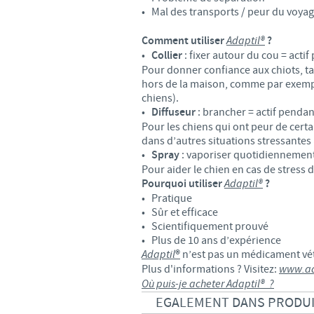
• Mal des transports / peur du voya
Comment utiliser
Adaptil®
?
•
Collier
: fixer autour du cou = acti
Pour donner confiance aux chiots, tan
hors de la maison, comme par exemple
chiens).
•
Diffuseur
: brancher = actif pendan
Pour les chiens qui ont peur de certai
dans d’autres situations stressante
•
Spray
: vaporiser quotidiennement s
Pour aider le chien en cas de stress 
Pourquoi utiliser
Adaptil®
?
• Pratique
• Sûr et efficace
• Scientifiquement prouvé
• Plus de 10 ans d’expérience
Adaptil
®
n’est pas un médicament vété
Plus d'informations ? Visitez:
www.ad
Où puis-je acheter
Adaptil®
?
EGALEMENT DANS PRODU