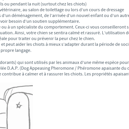
ls ou pendant la nuit (surtout chez les chiots)
 vétérinaire, au salon de toilettage ou lors d’un cours de dressage
Les contraintes réglementaires et les pratiques médicales varient 
 d’un déménagement, de l’arrivée d’un nouvel enfant ou d’un aut
conséquence, les informations disponibles du site sur lequel vous entr
pertinente à l'usage dans votre pays.
avoir besoin d’un soutien supplémentaire.
ou à un spécialiste du comportement. Ceux-ci vous conseilleront sur 
ation. Ainsi, votre chien se sentira calmé et rassuré. L’utilisatio
ale pour traiter ou prévenir la peur chez le chien.
et peut aider les chiots à mieux s’adapter durant la période de soci
 propre langage.
dorants) qui sont utilisés par les animaux d’une même espèce po
lée D.A.P. (Dog Appeasing Pheromone / Phéromone apaisante du chi
contribue à calmer et à rassurer les chiots. Les propriétés apaisa