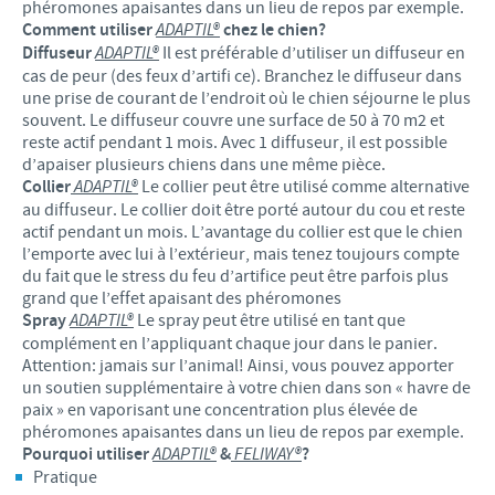
phéromones apaisantes dans un lieu de repos par exemple.
Comment utiliser
ADAPTIL®
chez le chien?
Diffuseur
ADAPTIL®
Il est préférable d’utiliser un diffuseur en
cas de peur (des feux d’artifi ce). Branchez le diffuseur dans
une prise de courant de l’endroit où le chien séjourne le plus
souvent. Le diffuseur couvre une surface de 50 à 70 m2 et
reste actif pendant 1 mois. Avec 1 diffuseur, il est possible
d’apaiser plusieurs chiens dans une même pièce.
Collier
ADAPTIL®
Le collier peut être utilisé comme alternative
au diffuseur. Le collier doit être porté autour du cou et reste
actif pendant un mois. L’avantage du collier est que le chien
l’emporte avec lui à l’extérieur, mais tenez toujours compte
du fait que le stress du feu d’artifice peut être parfois plus
grand que l’effet apaisant des phéromones
Spray
ADAPTIL®
Le spray peut être utilisé en tant que
complément en l’appliquant chaque jour dans le panier.
Attention: jamais sur l’animal! Ainsi, vous pouvez apporter
un soutien supplémentaire à votre chien dans son « havre de
paix » en vaporisant une concentration plus élevée de
phéromones apaisantes dans un lieu de repos par exemple.
Pourquoi utiliser
ADAPTIL®
&
FELIWAY®
?
Pratique