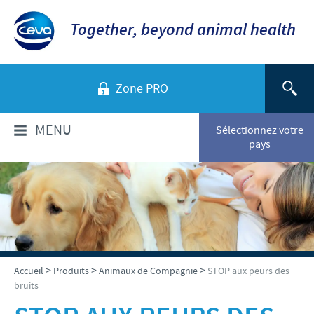
Together, beyond animal health
Zone PRO
MENU
Sélectionnez votre
pays
QUI SOMMES-NOUS?
Aperçu de la société
PRODUITS
Ceva en Belgique
Liste produits
SERVICES
>
>
>
Accueil
Produits
Animaux de Compagnie
STOP aux peurs des
Ceva dans le monde
bruits
Animaux de Compagnie
Notre histoire
RESPONSABILITÉ & PARTENARIATS