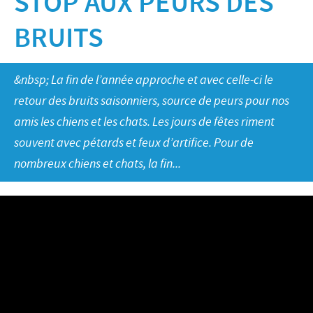
STOP AUX PEURS DES
Bovins-Ovins-Caprins
Notre mission
BRUITS
Porcs
Importance de la responsabilité
ACTUALITÉS
Nos valeurs
Volailles
Contributions
Recherche et développement
Actualités internationales
OFFRES D'EMPLOI
&nbsp; La fin de l’année approche et avec celle-ci le
Programmes de soutien
retour des bruits saisonniers, source de peurs pour nos
Production
Actualités au sein du Benelux
Partenariats commerciaux et scientifiques
Offres d'emploi internationales
amis les chiens et les chats. Les jours de fêtes riment
CONTACT
souvent avec pétards et feux d’artifice. Pour de
Offres d'emploi au sein du Benelux
nombreux chiens et chats, la fin...