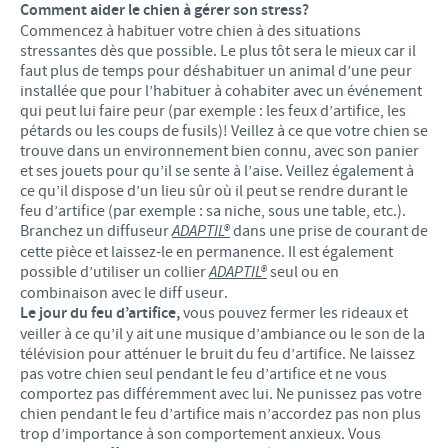
Comment aider le chien à gérer son stress?
Commencez à habituer votre chien à des situations
stressantes dès que possible. Le plus tôt sera le mieux car il
faut plus de temps pour déshabituer un animal d’une peur
installée que pour l’habituer à cohabiter avec un événement
qui peut lui faire peur (par exemple : les feux d’artifice, les
pétards ou les coups de fusils)! Veillez à ce que votre chien se
trouve dans un environnement bien connu, avec son panier
et ses jouets pour qu’il se sente à l’aise. Veillez également à
ce qu’il dispose d’un lieu sûr où il peut se rendre durant le
feu d’artifice (par exemple : sa niche, sous une table, etc.).
Branchez un diffuseur
ADAPTIL®
dans une prise de courant de
cette pièce et laissez-le en permanence. Il est également
possible d’utiliser un collier
ADAPTIL®
seul ou en
combinaison avec le diff useur.
Le jour du feu d’artifice,
vous pouvez fermer les rideaux et
veiller à ce qu’il y ait une musique d’ambiance ou le son de la
télévision pour atténuer le bruit du feu d’artifice. Ne laissez
pas votre chien seul pendant le feu d’artifice et ne vous
comportez pas différemment avec lui. Ne punissez pas votre
chien pendant le feu d’artifice mais n’accordez pas non plus
trop d’importance à son comportement anxieux. Vous