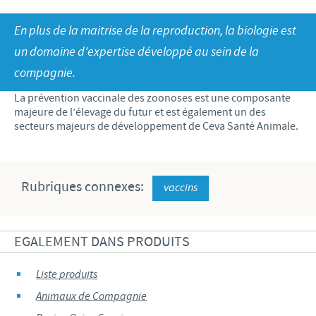
Bovins-Ovins-Caprins
Notre mission
En plus de la maitrise de la reproduction, la biologie est
Porcs
Importance de la responsabilité
ACTUALITÉS
Nos valeurs
un domaine d'expertise développé au sein de la
Volailles
Contributions
compagnie.
Recherche et développement
Actualités internationales
OFFRES D'EMPLOI
Programmes de soutien
La prévention vaccinale des zoonoses est une composante
Production
Actualités au sein du Benelux
majeure de l’élevage du futur et est également un des
Partenariats commerciaux et scientifiques
Offres d'emploi internationales
CONTACT
secteurs majeurs de développement de Ceva Santé Animale.
Offres d'emploi au sein du Benelux
Rubriques connexes:
vaccins
EGALEMENT DANS PRODUITS
Liste produits
Animaux de Compagnie