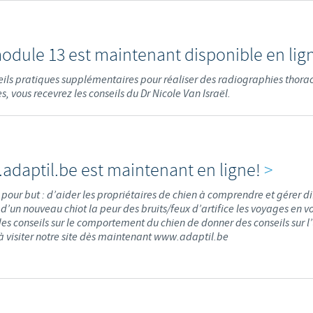
Les contraintes réglementaires et les pratiques médicales varient 
conséquence, les informations disponibles du site sur lequel vous entr
odule 13 est maintenant disponible en lig
pertinente à l'usage dans votre pays.
ils pratiques supplémentaires pour réaliser des radiographies thora
, vous recevrez les conseils du Dr Nicole Van Israël.
daptil.be est maintenant en ligne!
>
a pour but : d’aider les propriétaires de chien à comprendre et gérer di
 d’un nouveau chiot la peur des bruits/feux d’artifice les voyages en vo
es conseils sur le comportement du chien de donner des conseils sur l’
 à visiter notre site dès maintenant www.adaptil.be