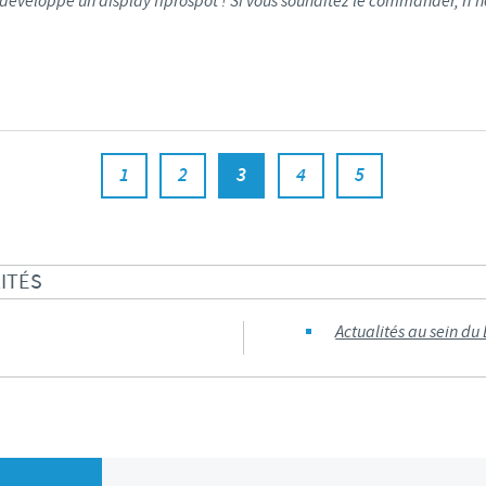
développé un display fiprospot ! Si vous souhaitez le commander, n'h
1
2
3
4
5
ITÉS
Actualités au sein du