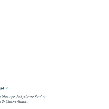
weden
hailand
unisia
urkey
kraine
nited Kingdom
SA
ne
>
ble blocage du Système Rénine
ietnam
 Dr Clarke Atkins..