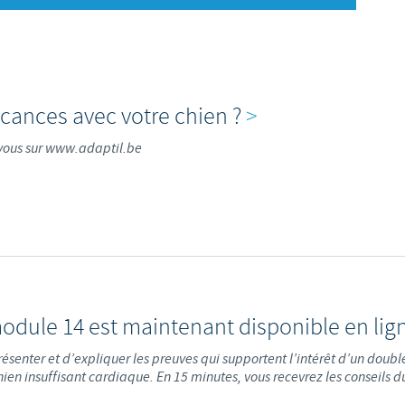
S
Japan
Bulgaria
T
Korea
Canada (EN)
T
cances avec votre chien ?
>
Malaysia
Chile
vous sur www.adaptil.be
T
Mexico
China
U
Middle East
Colombia
U
Netherlands
Denmark
U
odule 14 est maintenant disponible en lig
Peru
Egypt
présenter et d’expliquer les preuves qui supportent l’intérêt d’un dou
V
Philippines
ien insuffisant cardiaque. En 15 minutes, vous recevrez les conseils du
Vous quittez le site pays pour accéder à un autre site du groupe.