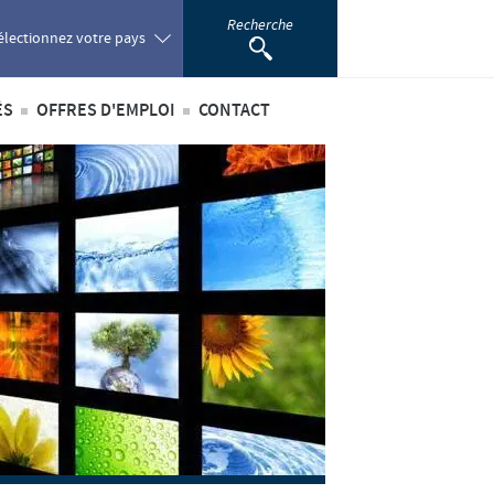
Recherche
électionnez votre pays
ÉS
OFFRES D'EMPLOI
CONTACT
oland
ités internationales
Offres d'emploi internationales
ortugal
ités au sein du Benelux
Offres d'emploi au sein du Benelux
omania
ussia
outh Africa
pain