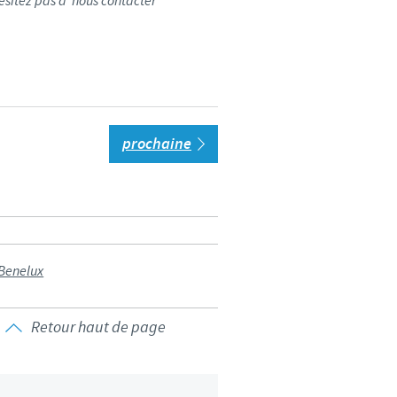
ésitez pas à nous contacter
prochaine
 Benelux
Retour haut de page