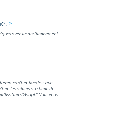
d'un pays à un autre. En
ez pourraient ne pas être
ne!
>
ciques avec un positionnement
fférentes situations tels que
iture les séjours au chenil de
utilisation d’Adaptil Nous vous