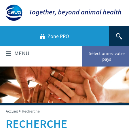
Together, beyond animal health
Zone PRO
MENU
Sélectionnez votre
pays
QUI SOMMES-NOUS?
Aperçu de la société
PRODUITS
Ceva en Belgique
Liste produits
SERVICES
>
Accueil
Recherche
Ceva dans le monde
Animaux de Compagnie
RECHERCHE
Notre histoire
RESPONSABILITÉ & PARTENARIATS