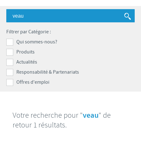
Bovins-Ovins-Caprins
Notre mission
Porcs
Importance de la responsabilité
ACTUALITÉS
Nos valeurs
Volailles
Contributions
Filtrer par Catégorie :
Recherche et développement
Actualités internationales
OFFRES D'EMPLOI
Programmes de soutien
Qui sommes-nous?
Production
Actualités au sein du Benelux
Produits
Partenariats commerciaux et scientifiques
Offres d'emploi internationales
CONTACT
Actualités
Offres d'emploi au sein du Benelux
Responsabilité & Partenariats
Offres d'emploi
Votre recherche pour "
veau
" de
retour 1 résultats.