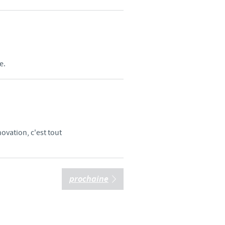
d'un pays à un autre. En
ez pourraient ne pas être
e.
ovation, c'est tout
prochaine