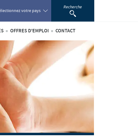
Recherche
électionnez votre pays
ÉS
OFFRES D'EMPLOI
CONTACT
oland
ités internationales
Offres d'emploi internationales
ortugal
ités au sein du Benelux
Offres d'emploi au sein du Benelux
omania
ussia
outh Africa
pain