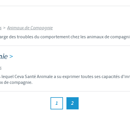
Les contraintes réglementaires et les pratiques médicales varient 
conséquence, les informations disponibles du site sur lequel vous entr
pertinente à l'usage dans votre pays.
s
>
Animaux de Compagnie
charge des troubles du comportement chez les animaux de compagni
nie
>
s
s lequel Ceva Santé Animale a su exprimer toutes ses capacités d'inn
ux de compagnie.
1
2