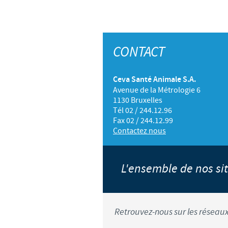
CONTACT
Ceva Santé Animale S.A.
Avenue de la Métrologie 6
1130 Bruxelles
Tél 02 / 244.12.96
Fax 02 / 244.12.99
Contactez nous
L'ensemble de nos s
Retrouvez-nous sur les réseaux