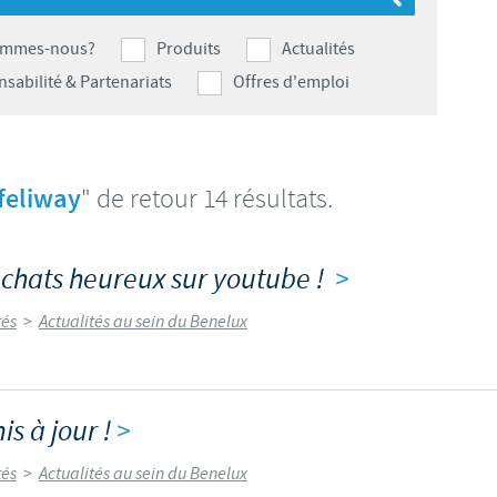
S
Japan
Bulgaria
ommes-nous?
Produits
Actualités
T
sabilité & Partenariats
Offres d'emploi
Korea
Canada (EN)
T
Malaysia
Chile
feliway
" de retour 14 résultats.
T
Mexico
China
U
s chats heureux sur youtube !
>
Middle East
Colombia
U
tés
>
Actualités au sein du Benelux
Netherlands
Denmark
U
Peru
Egypt
is à jour !
>
V
Philippines
tés
>
Actualités au sein du Benelux
Vous quittez le site pays pour accéder à un autre site du groupe.