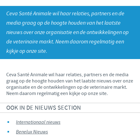
Runderen - Schapen - Geiten
Onze missie
Ceva Santé Animale wil haar relaties, partners en de
Varkens
Focus op verantwoordelijkheid
NIEUWS
Onze kernwaarden
media graag op de hoogte houden van het laatste
Pluimvee
Bijdragen
nieuws over onze organisatie en de ontwikkelingen op
Onderzoek en ontwikkeling
Internationaal nieuws
JOBS
Programma ontwikkelingshulp
de veterinaire markt. Neem daarom regelmatig een
Productie
Benelux Nieuws
kijkje op onze site.
Zakelijke en wetenschappelijke partnerschappen
International position
CONTACT
Benelux jobs
Ceva Santé Animale wil haar relaties, partners en de media
graag op de hoogte houden van het laatste nieuws over onze
organisatie en de ontwikkelingen op de veterinaire markt.
Neem daarom regelmatig een kijkje op onze site.
OOK IN DE NIEUWS SECTION
Internationaal nieuws
Benelux Nieuws