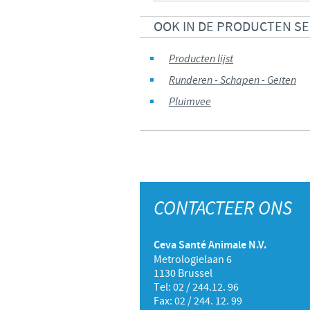
OOK IN DE PRODUCTEN S
Producten lijst
Runderen - Schapen - Geiten
Pluimvee
CONTACTEER ONS
Ceva Santé Animale N.V.
Metrologielaan 6
1130 Brussel
Tel: 02 / 244.12. 96
Fax: 02 / 244. 12. 99