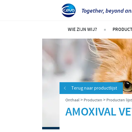
Together, beyond an
WIE ZIJN WIJ?
PRODUC
Bedrijfsoverzicht
Product
Ceva in Belgë
Gezels
Ceva in de wereld
Rundere
Onze geschiedenis
Varken
Terug naar productlijst
Onze missie
Pluimv
>
>
Onthaal
Producten
Producten lijst
Onze kernwaarden
AMOXIVAL VE
Onderzoek en ontwikkeling
Productie