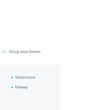
 to country. Consequently, the
 be suitable for use in your
Terug naar boven
Vectormune
Feliway