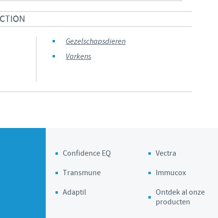
Regulatory constraints and medical practices vary from country
ECTION
information provided on the site in which you enter may not
country.
Gezelschapsdieren
Varkens
Confidence EQ
Vectra
Transmune
Immucox
Adaptil
Ontdek al onze
producten