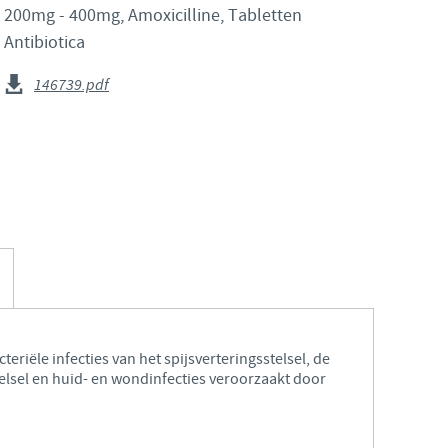
200mg - 400mg, Amoxicilline, Tabletten
Japan
Antibiotica
Bulgaria
Korea
146739.pdf
Canada (EN)
Malaysia
Chile
Mexico
China
Middle East
Colombia
Netherlands
Denmark
Peru
teriële infecties van het spijsverteringsstelsel, de
Egypt
elsel en huid- en wondinfecties veroorzaakt door
Philippines
You are leaving the country website to access another site in the