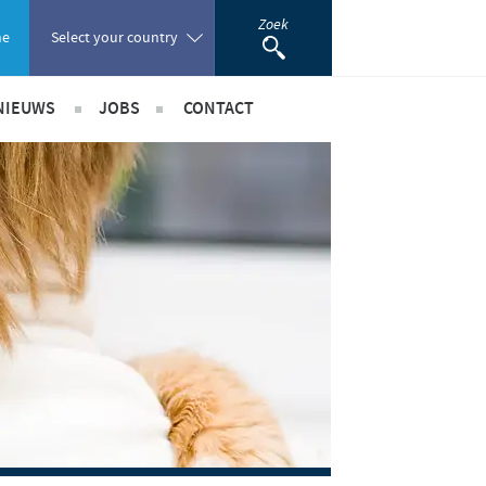
Zoek
ne
Select your country
NIEUWS
JOBS
CONTACT
Poland
Internationaal nieuws
International position
Portugal
Benelux Nieuws
Benelux jobs
Romania
nerschappen
Russia
South Africa
Spain