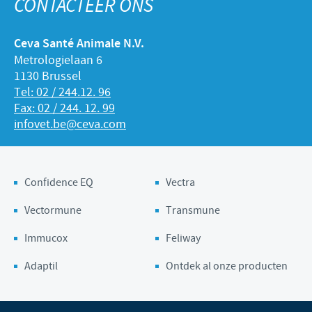
CONTACTEER ONS
Ceva Santé Animale N.V.
Metrologielaan 6
1130 Brussel
Tel: 02 / 244.12. 96
Fax: 02 / 244. 12. 99
infovet.be@ceva.com
Confidence EQ
Vectra
Vectormune
Transmune
Immucox
Feliway
Adaptil
Ontdek al onze producten