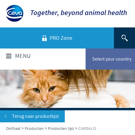
Together, beyond animal health
PRO Zone
MENU
Select your country
WIE ZIJN WIJ?
Bedrijfsoverzicht
PRODUCTEN
Ceva in Belgë
Producten lijst
SERVICE
Terug naar productlijst
Ceva in de wereld
Gezelschapsdieren
>
>
>
Onthaal
Producten
Producten lijst
CARDALIS
Onze geschiedenis
VERANTWOORDELIJKHEID