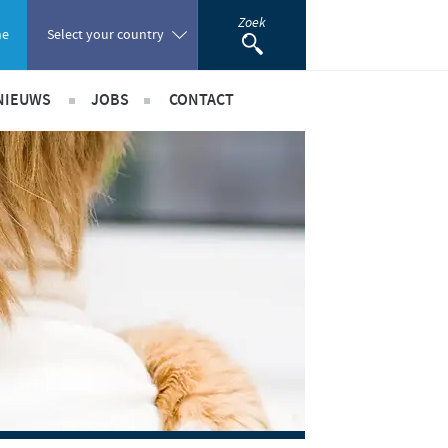
Zoek
ne
Select your country
NIEUWS
JOBS
CONTACT
Poland
Internationaal nieuws
International position
Portugal
Benelux Nieuws
Benelux jobs
Romania
nerschappen
Russia
South Africa
Spain