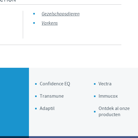
Regulatory constraints and medical practices vary from country
Gezelschapsdieren
information provided on the site in which you enter may not
country.
Varkens
Confidence EQ
Vectra
Transmune
Immucox
Adaptil
Ontdek al onze
producten