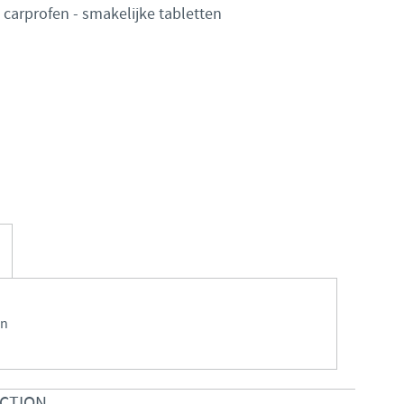
carprofen - smakelijke tabletten
Japan
Bulgaria
Korea
Canada (EN)
Malaysia
Chile
Mexico
China
Middle East
Colombia
Netherlands
Denmark
Peru
en
Egypt
Philippines
ECTION
You are leaving the country website to access another site in the