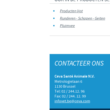
Producten lijst
Runderen - Schapen - Geiten
Pluimvee
CONTACTEER ONS
Ceva Santé Animale N.V.
Metrologielaan 6
1130 Brussel
Tel: 02 / 244.12. 96
Fax: 02 / 244. 12. 99
infovet.be@ceva.com