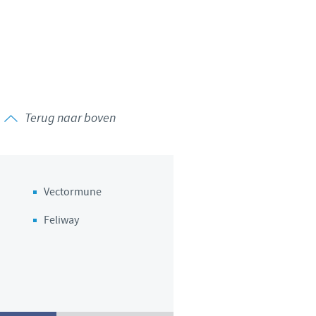
 to country. Consequently, the
 be suitable for use in your
Terug naar boven
Vectormune
Feliway