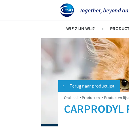
Together, beyond an
WIE ZIJN WIJ?
PRODUC
Bedrijfsoverzicht
Product
Ceva in Belgë
Gezels
Ceva in de wereld
Rundere
Onze geschiedenis
Varken
Terug naar productlijst
Onze missie
Pluimv
>
>
Onthaal
Producten
Producten lijst
Onze kernwaarden
CARPRODYL 
Onderzoek en ontwikkeling
Productie