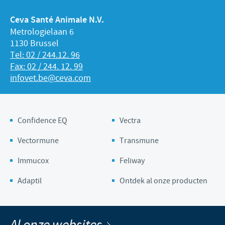
Ceva Santé Animale N.V.
Metrologielaan 6
1130 Brussel
Tel: 02 / 244.12. 96
Fax: 02 / 244. 12. 99
infovet.be@ceva.com
Confidence EQ
Vectra
Vectormune
Transmune
Immucox
Feliway
Adaptil
Ontdek al onze producten