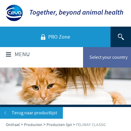
Together, beyond animal health
PRO Zone
MENU
Select your country
WIE ZIJN WIJ?
Bedrijfsoverzicht
PRODUCTEN
Ceva in Belgë
Producten lijst
SERVICE
Terug naar productlijst
Ceva in de wereld
Gezelschapsdieren
>
>
>
Onthaal
Producten
Producten lijst
FELIWAY CLASSIC
Onze geschiedenis
VERANTWOORDELIJKHEID