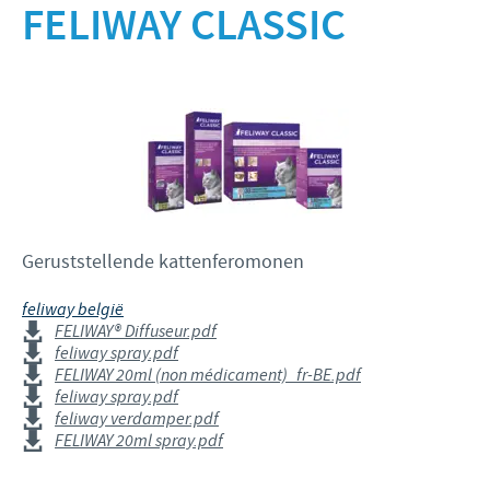
Runderen - Schapen - Geiten
FELIWAY CLASSIC
Onze missie
Varkens
Focus op verantwoordelijkheid
NIEUWS
Onze kernwaarden
Pluimvee
Bijdragen
Onderzoek en ontwikkeling
Internationaal nieuws
JOBS
Programma ontwikkelingshulp
Productie
Benelux Nieuws
Zakelijke en wetenschappelijke partnerschappen
International position
CONTACT
Benelux jobs
Geruststellende kattenferomonen
feliway belgië
FELIWAY® Diffuseur.pdf
feliway spray.pdf
FELIWAY 20ml (non médicament)_fr-BE.pdf
feliway spray.pdf
feliway verdamper.pdf
FELIWAY 20ml spray.pdf