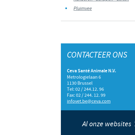
Pluimvee
CONTACTEER ONS
Ceva Santé Animale N.V.
Metrologielaan 6
1130 Brussel
Tel: 02 / 244.12. 96
Fax: 02 / 244. 12. 99
infovet.be@ceva.com
Al onze websites