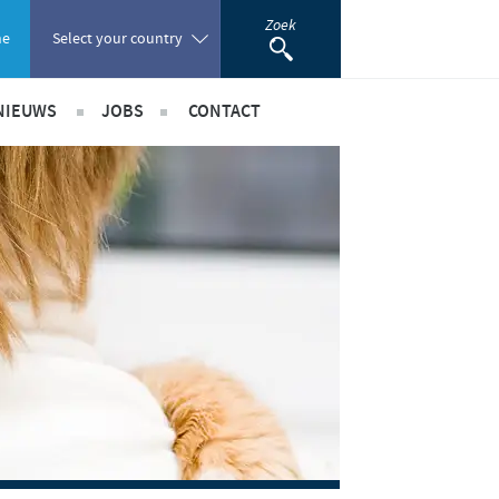
Zoek
ne
Select your country
NIEUWS
JOBS
CONTACT
Poland
Internationaal nieuws
International position
Portugal
Benelux Nieuws
Benelux jobs
Romania
nerschappen
Russia
South Africa
Spain