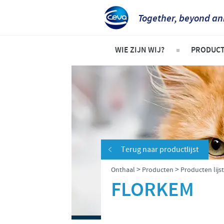
Together, beyond an
WIE ZIJN WIJ?
PRODUC
Bedrijfsoverzicht
Product
Ceva in Belgë
Gezels
Ceva in de wereld
Rundere
Onze geschiedenis
Varken
Terug naar productlijst
Onze missie
Pluimv
>
>
Onthaal
Producten
Producten lijst
Onze kernwaarden
FLORKEM
Onderzoek en ontwikkeling
Productie