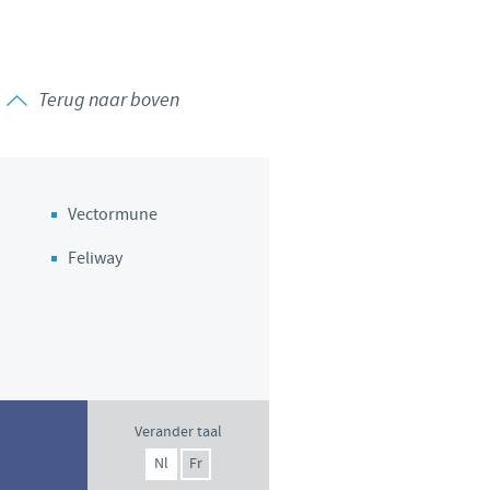
 to country. Consequently, the
 be suitable for use in your
Terug naar boven
Vectormune
Feliway
Verander taal
Nl
Fr