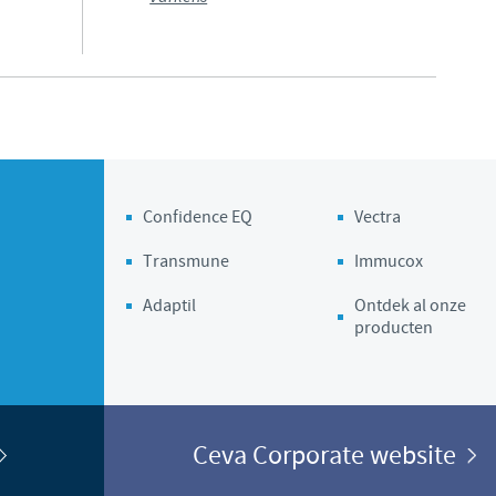
Regulatory constraints and medical practices vary from country
information provided on the site in which you enter may not
country.
Confidence EQ
Vectra
Transmune
Immucox
Adaptil
Ontdek al onze
producten
Ceva Corporate website