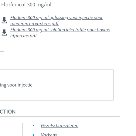
Florfenicol 300 mg/ml
Japan
Bulgaria
Florkem 300 mg ml oplossing voor injectie voor
runderen en varkens.pdf
Korea
Canada (EN)
Florkem 300 mg ml solution injectable pour bovins
etporcins.pdf
Malaysia
Chile
Mexico
China
Middle East
Colombia
ing voor injectie
Netherlands
Denmark
Peru
ECTION
Egypt
Gezelschapsdieren
Philippines
You are leaving the country website to access another site in the
Varkens