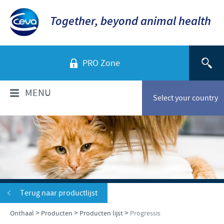
Together, beyond animal health
PRO Zone
MENU
Select your country
WIE ZIJN WIJ?
Bedrijfsoverzicht
PRODUCTEN
Ceva in Belgë
Producten lijst
SERVICE
Terug naar productlijst
Ceva in de wereld
Gezelschapsdieren
>
>
>
Onthaal
Producten
Producten lijst
Progressis
Onze geschiedenis
VERANTWOORDELIJKHEID