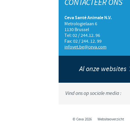
CONTACTEER ONS
Ceva Santé Animale N.V.
Metrologielaan 6
1130 Brussel
Tel: 02 / 244.12. 96
Fax: 02 / 244. 12. 99
infovet.be@ceva.com
Al onze websites
Vind ons op sociale media :
© Ceva 2026
Websiteoverzicht