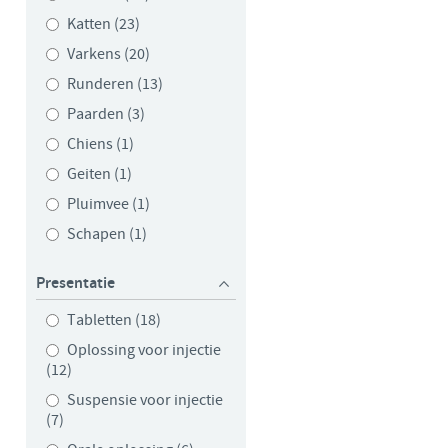
Katten (23)
 to country. Consequently, the
Varkens (20)
 be suitable for use in your
Runderen (13)
Paarden (3)
Chiens (1)
Geiten (1)
Pluimvee (1)
Schapen (1)
Presentatie
Tabletten (18)
Oplossing voor injectie
(12)
Suspensie voor injectie
(7)