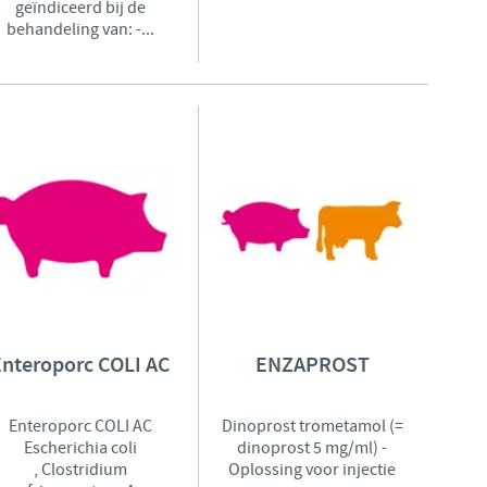
geïndiceerd bij de
behandeling van: -...
Enteroporc COLI AC
ENZAPROST
Enteroporc COLI AC
Dinoprost trometamol (=
Escherichia coli
dinoprost 5 mg/ml) -
, Clostridium
Oplossing voor injectie