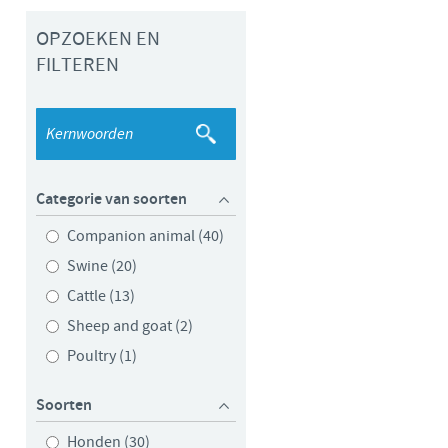
Sweden
OPZOEKEN EN
FILTEREN
Thailand
Tunisia
Turkey
Categorie van soorten
Ukraine
Companion animal (40)
Swine (20)
United Kingdom
Cattle (13)
Sheep and goat (2)
USA
Poultry (1)
Vietnam
Soorten
Honden (30)
 group.