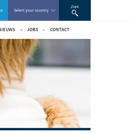
Zoek
ne
Select your country
NIEUWS
JOBS
CONTACT
Poland
Internationaal nieuws
International position
Portugal
Benelux Nieuws
Benelux jobs
Romania
nerschappen
Russia
South Africa
Spain