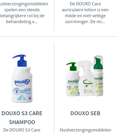
uidverzorgingsmiddelen
De DOUXO Care
spelen een steeds
auriculaire lotion is een
Regulatory constraints and medical practices vary from country
belangrijkere rol bij de
milde en niet-vettige
information provided on the site in which you enter may not
behandeling v...
oorreiniger. De mi...
country.
DOUXO S3 CARE
DOUXO SEB
SHAMPOO
De DOUXO S3 Care
Huidverzorgingsmiddelen