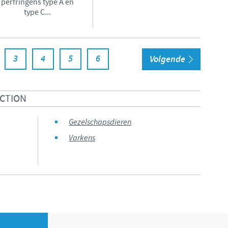
perfringens type A en
type C...
3
4
5
6
Volgende
ECTION
Gezelschapsdieren
Varkens