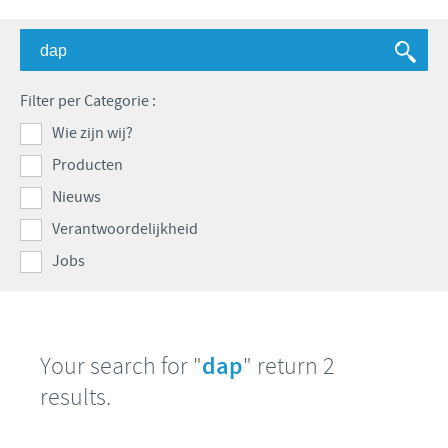
Runderen - Schapen - Geiten
Onze missie
Varkens
Focus op verantwoordelijkheid
NIEUWS
Onze kernwaarden
Pluimvee
Bijdragen
Filter per Categorie :
Onderzoek en ontwikkeling
Internationaal nieuws
JOBS
Programma ontwikkelingshulp
Wie zijn wij?
Productie
Benelux Nieuws
Producten
Zakelijke en wetenschappelijke partnerschappen
International position
CONTACT
Nieuws
Benelux jobs
Verantwoordelijkheid
Jobs
Your search for "
dap
" return 2
results.