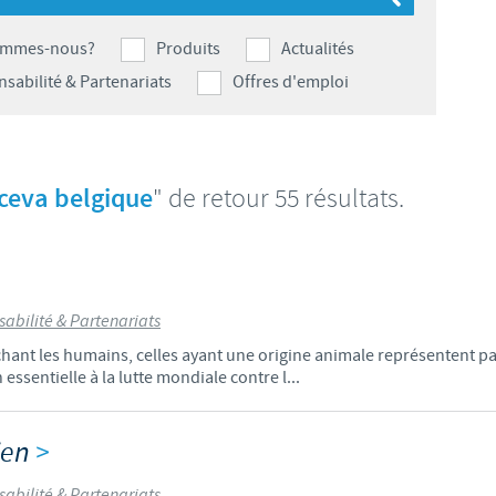
S
Japan
Bulgaria
ommes-nous?
Produits
Actualités
T
sabilité & Partenariats
Offres d'emploi
Korea
Canada (EN)
T
Malaysia
Chile
ceva belgique
" de retour 55 résultats.
T
Mexico
China
U
Middle East
Colombia
U
abilité & Partenariats
Netherlands
chant les humains, celles ayant une origine animale représentent p
Denmark
ssentielle à la lutte mondiale contre l...
U
Peru
Egypt
V
ien
>
Philippines
Vous quittez le site pays pour accéder à un autre site du groupe.
abilité & Partenariats