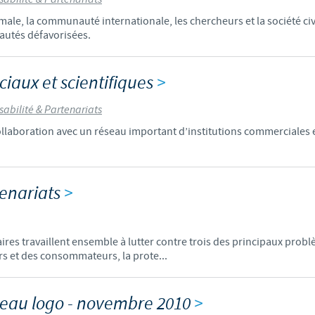
ale, la communauté internationale, les chercheurs et la société civ
Les contraintes réglementaires et les pratiques médicales varient 
autés défavorisées.
conséquence, les informations disponibles du site sur lequel vous entr
pertinente à l'usage dans votre pays.
iaux et scientifiques
>
abilité & Partenariats
ollaboration avec un réseau important d’institutions commerciales 
tenariats
>
ires travaillent ensemble à lutter contre trois des principaux pr
urs et des consommateurs, la prote...
eau logo - novembre 2010
>