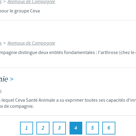
s
>
Animaux de Compagnie
pour le groupe Ceva
s
>
Animaux de Compagnie
agnie distingue deux entités fondamentales : l'arthrose (chez le 
nie
>
s
s lequel Ceva Santé Animale a su exprimer toutes ses capacités d'inn
ux de compagnie.
1
2
3
4
5
6