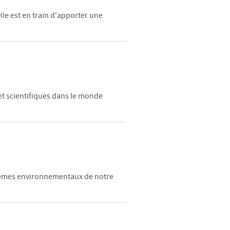
ile est en train d'apporter une
d'un pays à un autre. En
ez pourraient ne pas être
et scientifiques dans le monde
oblèmes environnementaux de notre