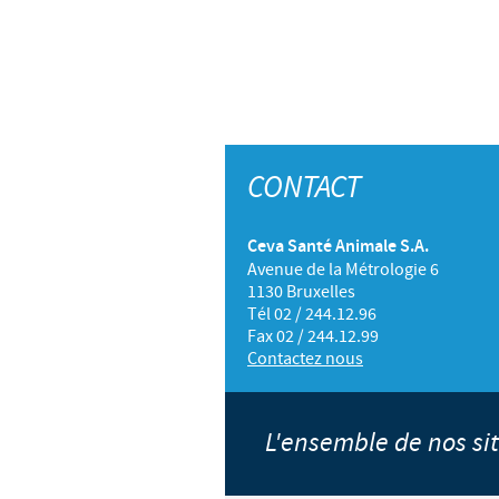
CONTACT
Ceva Santé Animale S.A.
Avenue de la Métrologie 6
1130 Bruxelles
Tél 02 / 244.12.96
Fax 02 / 244.12.99
Contactez nous
L'ensemble de nos s