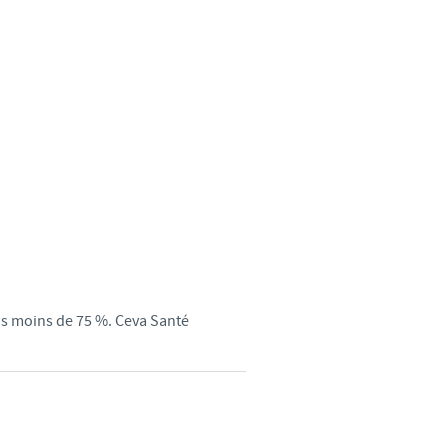
weden
hailand
unisia
urkey
kraine
nited Kingdom
as moins de 75 %. Ceva Santé
SA
ietnam