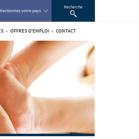
Recherche
électionnez votre pays
ÉS
OFFRES D'EMPLOI
CONTACT
oland
ités internationales
Offres d'emploi internationales
ortugal
ités au sein du Benelux
Offres d'emploi au sein du Benelux
omania
ussia
outh Africa
pain