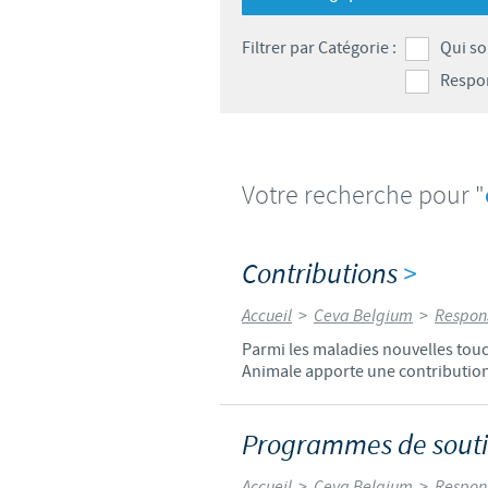
Filtrer par Catégorie :
Qui s
Respon
Votre recherche pour "
Contributions
>
Accueil
>
Ceva Belgium
>
Respons
Parmi les maladies nouvelles tou
Animale apporte une contribution e
Programmes de sout
Accueil
>
Ceva Belgium
>
Respons